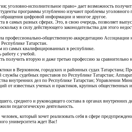
ия; уголовно-исполнительное право» дает возможность получит
Студенты программы углубленно изучают проблемы уголовного п
е обращения цифровой информации и многое другое.
та в самых разных сферах. Это, в свою очередь, позволяет выпу
оскольку в силу действующего законодательства для этого недо
шла профессионально-общественную аккредитацию Ассоциации ю
 Республике Татарстан.
м из самых квалифицированных в республике.
 работу с учебой.
сть получить вторую и даже третью профессию за сравнительно н
ики в Верховном, городских и районных судах Татарстана; Про
 службы судебных приставов по Республике Татарстан; Аппара
ва внутренних дел по Республике Татарстан; Управлении Минис
ций от известных ученых и практиков, крупных общественных и 
го, среднего и руководящего состава в органах внутренних дел
жили педагогическую деятельность.
еловек, который хочет реализовать себя в сфере предупрежден
ого университета ждет Вас!