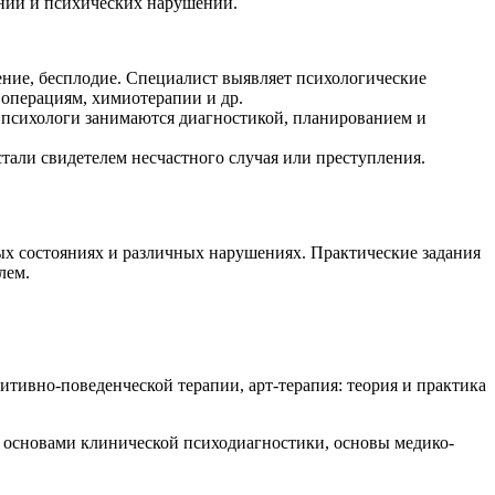
яний и психических нарушений.
ение, бесплодие. Специалист выявляет психологические
 операциям, химиотерапии и др.
психологи занимаются диагностикой, планированием и
тали свидетелем несчастного случая или преступления.
ых состояниях и различных нарушениях. Практические задания
лем.
тивно-поведенческой терапии, арт-терапия: теория и практика
с основами клинической психодиагностики, основы медико-