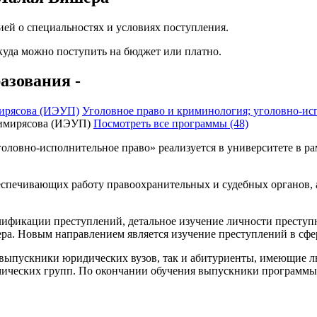
ей о специальностях и условиях поступления.
 куда можно поступить на бюджет или платно.
азования -
ирясова (ИЭУП)
Уголовное право и криминология; уголовно-ис
Посмотреть все программы (48)
оловно-исполнительное право» реализуется в университете в р
спечивающих работу правоохранительных и судебных органов, а
лификации преступлений, детальное изучение личности преступ
ера. Новым направлением является изучение преступлений в сф
 выпускники юридических вузов, так и абитуриенты, имеющие л
демических групп. По окончании обучения выпускники программ