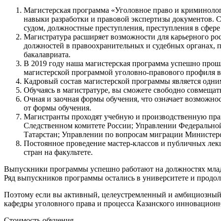
Магистерская программа «Уголовное право и криминолог
навыки разработки и правовой экспертизы документов. 
судом, должностные преступления, преступления в сфер
Магистратура расширяет возможности для карьерного рос
должностей в правоохранительных и судебных органах, п
бакалавриата.
В 2019 году наша магистерская программа успешно про
магистерской программой уголовно-правового профиля в
Кадровый состав магистерской программы является одни
Обучаясь в магистратуре, вы сможете свободно совмещать
Очная и заочная формы обучения, что означает возможно
от формы обучения.
Магистранты проходят учебную и производственную практ
Следственном комитете России; Управлении Федеральной
Татарстан; Управлении по вопросам миграции Министерст
Постоянное проведение мастер-классов и публичных лек
стран на факультете.
Выпускники программы успешно работают на должностях младше
Ряд выпускников программы остались в университете и продол
Поэтому если вы активный, целеустремленный и амбициозный ч
кафедры уголовного права и процесса Казанского инновационн
Стоимость обучения