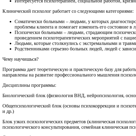
Интересуется психотерапией, социальной работой, криз
Клинический психолог работает со следующими категориями:
Соматически больными – людьми, у которых диагностиров
проблемы клиента и помогает изменить его состояние в 
Психически больными – людьми, страдающим психически
проведением психотерапевтических мероприятий с паци
Людьми, которые столкнулись с экстремальными и травми
Родственниками серьезно больных людей, людей с зависим
Чему научишься?
Программа дает теоретическую и практическую базу для работ
направлены на развитие профессионального мышления психоло
Дисциплины программы:
Биологический блок (физиология ВНД, нейропсихология, основ
Общепсихологический блок (основы психокоррекции и психотер
и др.)
Блок узких психологических предметов (клиническая психолог
психологического консультирования, семейная клиническая пси