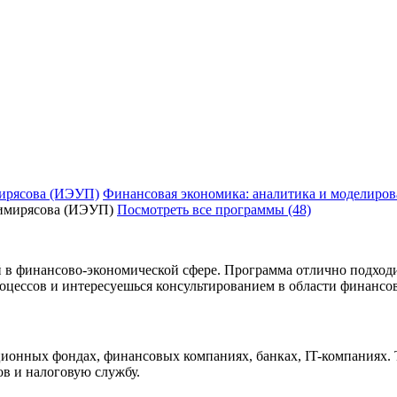
ирясова (ИЭУП)
Финансовая экономика: аналитика и моделиро
Посмотреть все программы (48)
 в финансово-экономической сфере. Программа отлично подходи
ессов и интересуешься консультированием в области финансов,
онных фондах, финансовых компаниях, банках, IT-компаниях. 
в и налоговую службу.