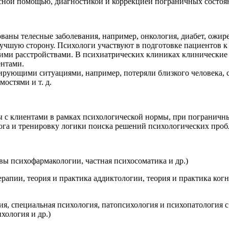
исной помощью, диагностикой и коррекцией пограничных состо
аны телесные заболевания, например, онкология, диабет, ожир
лучшую сторону. Психологи участвуют в подготовке пациентов к
ми расстройствами. В психиатрических клиниках клинические 
ентами.
рующими ситуациями, например, потеряли близкого человека, с
остями и т. д.
ы с клиентами в рамках психологической нормы, при пограничн
га и тренировку логики поиска решений психологических проб
ы психофармакологии, частная психосоматика и др.)
апии, теория и практика аддиктологии, теория и практика когни
ия, специальная психология, патопсихология и психопатология 
хология и др.)