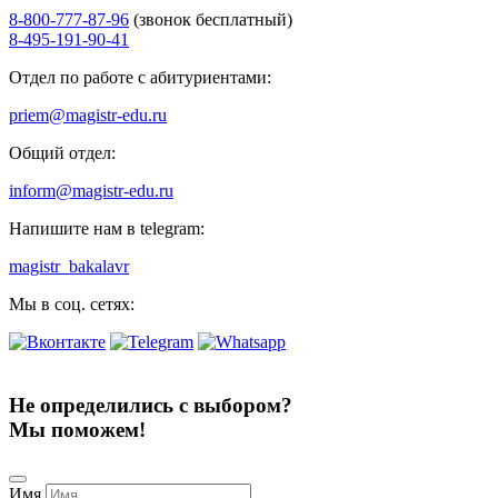
8-800-777-87-96
(звонок бесплатный)
8-495-191-90-41
Отдел по работе с абитуриентами:
priem@magistr-edu.ru
Общий отдел:
inform@magistr-edu.ru
Напишите нам в telegram:
magistr_bakalavr
Мы в соц. сетях:
Не определились с выбором?
Мы поможем!
Имя