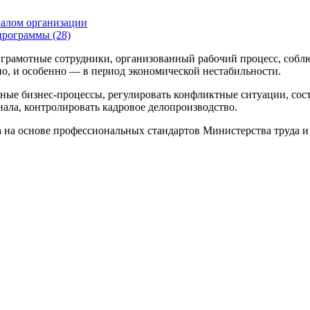
налом организации
программы (28)
грамотные сотрудники, организованный рабочий процесс, соблю
о, и особенно — в период экономической нестабильности.
вные бизнес-процессы, регулировать конфликтные ситуации, сос
ала, контролировать кадровое делопроизводство.
а на основе профессиональных стандартов Министерства труда 