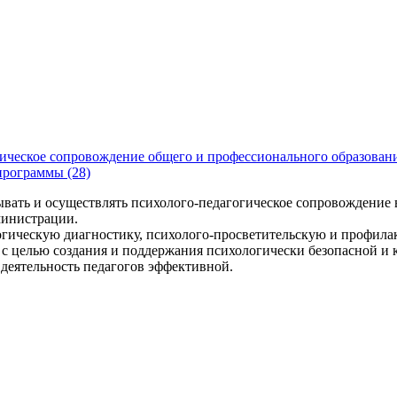
ическое сопровождение общего и профессионального образован
программы (28)
ывать и осуществлять психолого-педагогическое сопровождение 
министрации.
гическую диагностику, психолого-просветительскую и профилак
 с целью создания и поддержания психологически безопасной и 
деятельность педагогов эффективной.