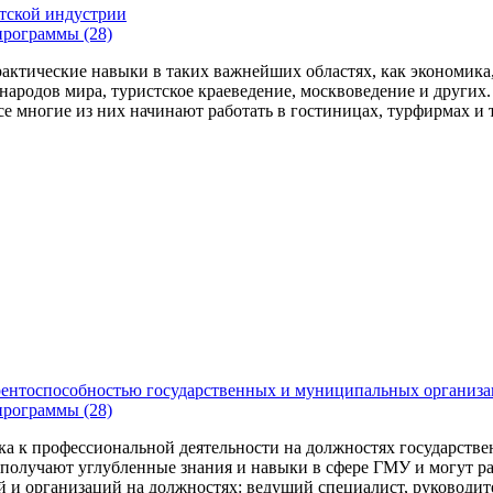
тской индустрии
программы (28)
актические навыки в таких важнейших областях, как экономика, 
народов мира, туристское краеведение, москвоведение и других
се многие из них начинают работать в гостиницах, турфирмах и 
рентоспособностью государственных и муниципальных организ
программы (28)
ка к профессиональной деятельности на должностях государств
получают углубленные знания и навыки в сфере ГМУ и могут ра
 и организаций на должностях: ведущий специалист, руководит