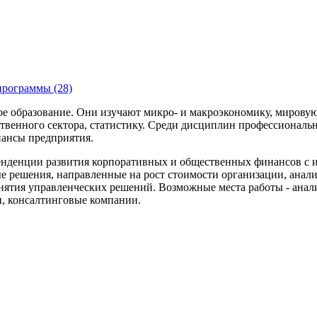
программы (28)
е образование. Они изучают микро- и макроэкономику, мирову
твенного сектора, статистику. Среди дисциплин профессиональн
нансы предприятия.
енденции развития корпоративных и общественных финансов с
 решения, направленные на рост стоимости организации, анал
инятия управленческих решений. Возможные места работы - ана
и, консалтинговые компании.