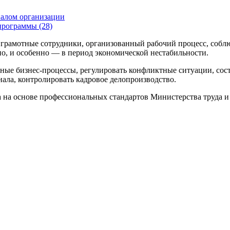
налом организации
программы (28)
грамотные сотрудники, организованный рабочий процесс, соблю
о, и особенно — в период экономической нестабильности.
вные бизнес-процессы, регулировать конфликтные ситуации, сос
ала, контролировать кадровое делопроизводство.
а на основе профессиональных стандартов Министерства труда 