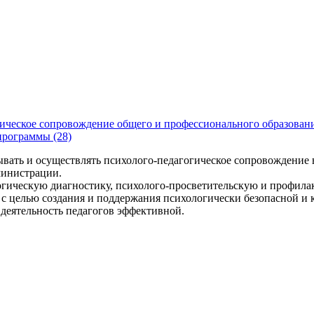
ическое сопровождение общего и профессионального образован
программы (28)
ывать и осуществлять психолого-педагогическое сопровождение 
министрации.
гическую диагностику, психолого-просветительскую и профилак
 с целью создания и поддержания психологически безопасной и 
деятельность педагогов эффективной.