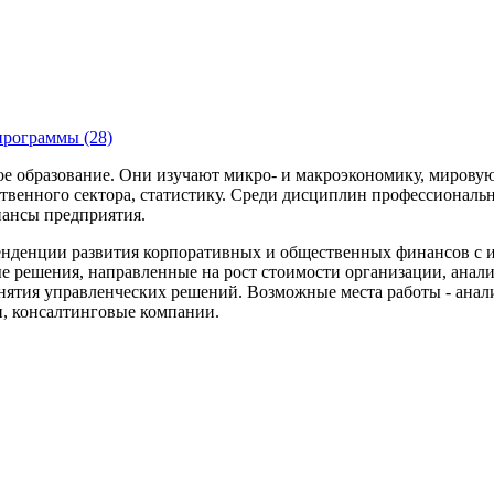
программы (28)
е образование. Они изучают микро- и макроэкономику, мирову
твенного сектора, статистику. Среди дисциплин профессиональн
нансы предприятия.
енденции развития корпоративных и общественных финансов с
 решения, направленные на рост стоимости организации, анал
инятия управленческих решений. Возможные места работы - ана
и, консалтинговые компании.