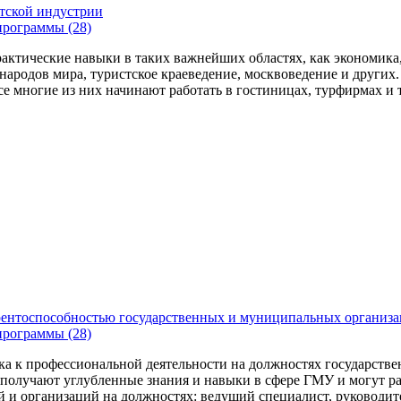
тской индустрии
программы (28)
актические навыки в таких важнейших областях, как экономика, 
народов мира, туристское краеведение, москвоведение и других
се многие из них начинают работать в гостиницах, турфирмах и 
рентоспособностью государственных и муниципальных организ
программы (28)
ка к профессиональной деятельности на должностях государств
получают углубленные знания и навыки в сфере ГМУ и могут ра
 и организаций на должностях: ведущий специалист, руководит