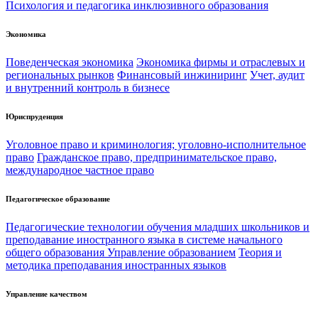
Психология и педагогика инклюзивного образования
Экономика
Поведенческая экономика
Экономика фирмы и отраслевых и
региональных рынков
Финансовый инжиниринг
Учет, аудит
и внутренний контроль в бизнесе
Юриспруденция
Уголовное право и криминология; уголовно-исполнительное
право
Гражданское право, предпринимательское право,
международное частное право
Педагогическое образование
Педагогические технологии обучения младших школьников и
преподавание иностранного языка в системе начального
общего образования
Управление образованием
Теория и
методика преподавания иностранных языков
Управление качеством