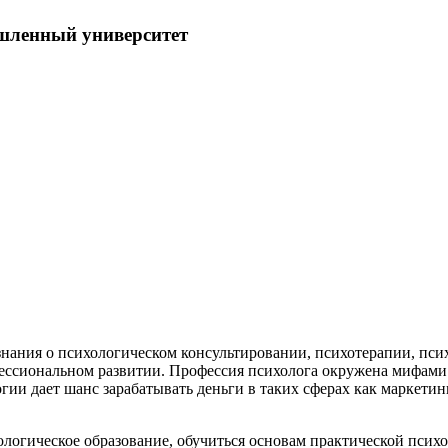
ленный университет
знания о психологическом консультировании, психотерапии, пс
фессиональном развитии. Профессия психолога окружена мифами
ии дает шанс зарабатывать деньги в таких сферах как маркетинг
логическое образование, обучиться основам практической псих