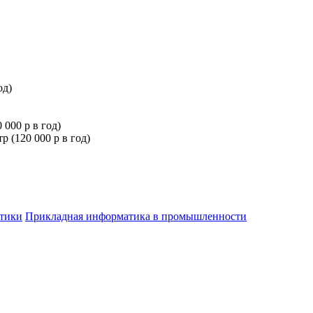
од)
000 р в год)
 (120 000 р в год)
атики
Прикладная информатика в промышленности