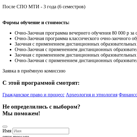
После СПО МТИ - 3 года (6 семестров)
Формы обучение и стоимость:
Очно-Заочная программа вечернего обучения 80 000 р за с
Очно-Заочная программа классического очно-заочного обуче
Заочная с применением дистанционных образовательных те
Очно-Заочная с применением дистанционных образовательн
Заочная с применением дистанционных образовательных те
Очно-Заочная с применением дистанционных образовательн
Заявка в приёмную комиссию
С этой программой смотрят:
Гражданское право и процесс
Археология и этнология
Финансо
Не определились с выбором?
Мы поможем!
Имя
error message