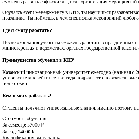
сможешь развить софт-скиллы, ведь организация мероприятий вк
Обучаясь event-менеджменту в КИУ, ты научишься разрабатыват
праздника. Ты поймешь, в чем специфика мероприятий любого
Где я смогу работать?
После окончания учебы ты сможешь работать в праздничных и e
министерствах и ведомствах, органах государственной власти,
Преимущества обучения в КИУ
Казанский инновационный университет ежегодно (начиная с 2
университета в рейтинге три года подряд – это показатель вы
подготовки.
Кем я могу работать?
Студенты получают универсальные знания, именно поэтому наш
Стоимость обучения
За семестр:
37000 ₽
За год:
74000 ₽
Квалификация выпускника