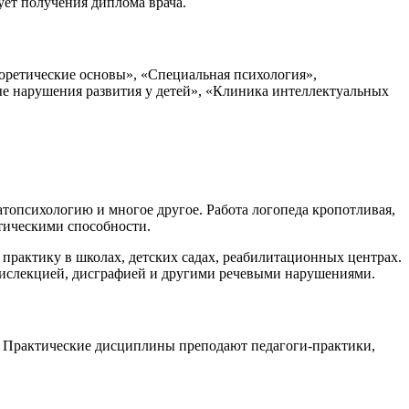
бует получения диплома врача.
оретические основы», «Специальная психология»,
ые нарушения развития у детей», «Клиника интеллектуальных
топсихологию и многое другое. Работа логопеда кропотливая,
итическими способности.
практику в школах, детских садах, реабилитационных центрах.
 дислекцией, дисграфией и другими речевыми нарушениями.
. Практические дисциплины преподают педагоги-практики,