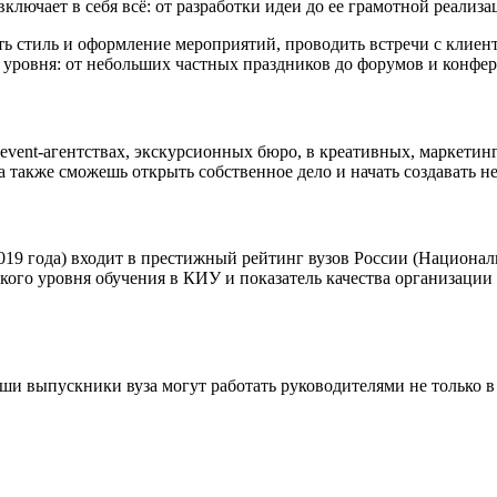
лючает в себя всё: от разработки идеи до ее грамотной реализа
ь стиль и оформление мероприятий, проводить встречи с клиент
 уровня: от небольших частных праздников до форумов и конфе
vent-агентствах, экскурсионных бюро, в креативных, маркетинг
 а также сможешь открыть собственное дело и начать создавать 
019 года) входит в престижный рейтинг вузов России (Национал
сокого уровня обучения в КИУ и показатель качества организаци
и выпускники вуза могут работать руководителями не только в 