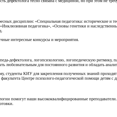
сть дефектолога тесно связана с медициной, но при этом не тре
есных дисциплин: «Специальная педагогика: исторические и те
, «Инклюзивная педагогика», «Основы генетики и наследственн
д.
ичные интересные конкурсы и мероприятия.
еда-дефектолога, логопсихологию, логопедическую ритмику, па
быть любознательным для постоянного развития и обладать анал
ому, студенты КИУ для закрепления полученных знаний проходят 
е факультета Центре психолого-педагогической помощи детям с
хологии помогут наши высококвалифицированные преподаватели
отовки.