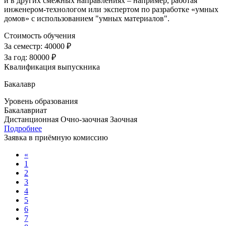
и в других смежных направлениях – например, работая
инженером-технологом или экспертом по разработке «умных
домов» с использованием "умных материалов".
Стоимость обучения
За семестр:
40000 ₽
За год:
80000 ₽
Квалификация выпускника
Бакалавр
Уровень образования
Бакалавриат
Дистанционная
Очно-заочная
Заочная
Подробнее
Заявка в приёмную комиссию
«
1
2
3
4
5
6
7