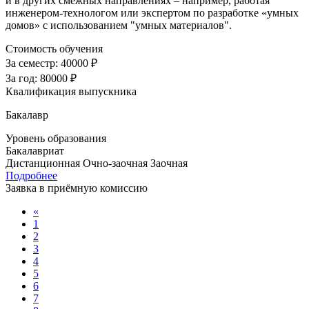
и в других смежных направлениях – например, работая
инженером-технологом или экспертом по разработке «умных
домов» с использованием "умных материалов".
Стоимость обучения
За семестр:
40000 ₽
За год:
80000 ₽
Квалификация выпускника
Бакалавр
Уровень образования
Бакалавриат
Дистанционная
Очно-заочная
Заочная
Подробнее
Заявка в приёмную комиссию
«
1
2
3
4
5
6
7