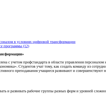
соналом в условиях цифровой трансформации
се программы (12)
рансформации»
лена с учетом профстандарта в области управления персоналом 
номика». Студентов учат тому, как создать команду из сотрудни
активного преподавания учащиеся развивают и совершенствуют
ть и развивать рабочие группы разных форм и уровней сложнос