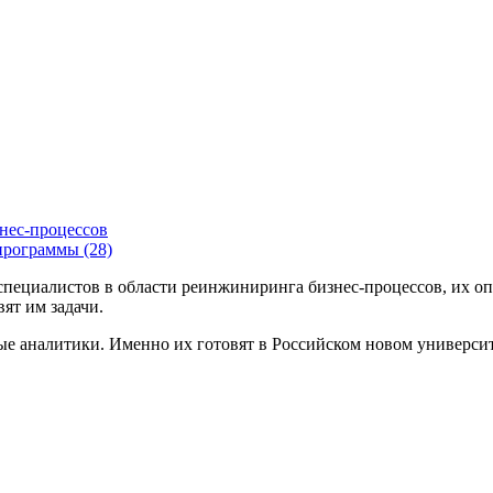
нес-процессов
программы (28)
ециалистов в области реинжиниринга бизнес-процессов, их опти
ят им задачи.
ые аналитики. Именно их готовят в Российском новом универси