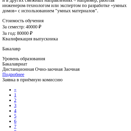
и в других смежных направлениях – например, работая
инженером-технологом или экспертом по разработке «умных
домов» с использованием "умных материалов".
Стоимость обучения
За семестр:
40000 ₽
За год:
80000 ₽
Квалификация выпускника
Бакалавр
Уровень образования
Бакалавриат
Дистанционная
Очно-заочная
Заочная
Подробнее
Заявка в приёмную комиссию
«
1
2
3
4
5
6
7