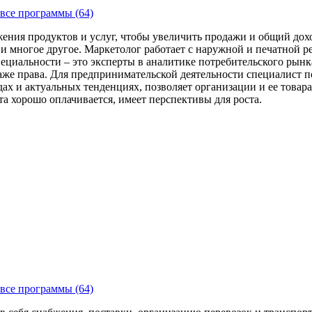
все программы (64)
ения продуктов и услуг, чтобы увеличить продажи и общий дохо
 и многое другое. Маркетолог работает с наружной и печатной 
ециальности – это эксперты в аналитике потребительского рын
е права. Для предпринимательской деятельности специалист по 
дах и актуальных тенденциях, позволяет организации и ее тов
та хорошо оплачивается, имеет перспективы для роста.
все программы (64)