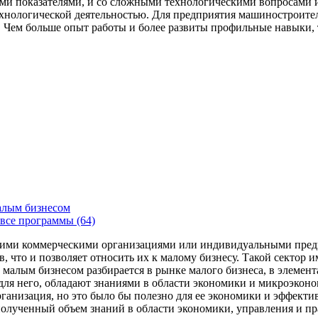
ми показателями, и со сложными технологическими вопросами и
технологической деятельностью. Для предприятия машиностроит
я. Чем больше опыт работы и более развиты профильные навыки,
алым бизнесом
все программы (64)
ьшими коммерческими организациями или индивидуальными пред
 что и позволяет относить их к малому бизнесу. Такой сектор и
малым бизнесом разбирается в рынке малого бизнеса, в элемент
 для него, обладают знаниями в области экономики и микроэкон
ганизация, но это было бы полезно для ее экономики и эффектив
олученный объем знаний в области экономики, управления и пра