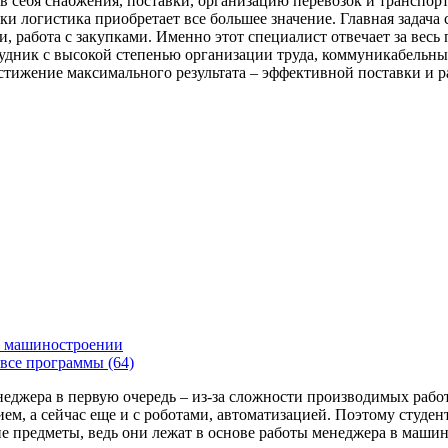
в себя снабжения, поставки, организацию перевозок и транспор
ки логистика приобретает все большее значение. Главная задач
 работа с закупками. Именно этот специалист отвечает за весь 
рудник с высокой степенью организации труда, коммуникабельны
остижение максимального результата – эффективной поставки и 
 машиностроении
все программы (64)
енеджера в первую очередь – из-за сложности производимых раб
ем, а сейчас еще и с роботами, автоматизацией. Поэтому студе
 предметы, ведь они лежат в основе работы менеджера в машин