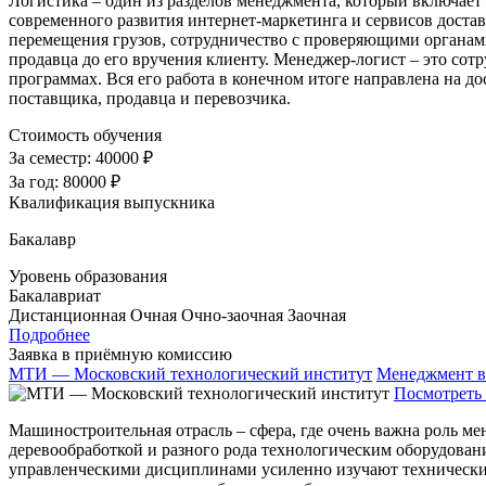
Логистика – один из разделов менеджмента, который включает 
современного развития интернет-маркетинга и сервисов достав
перемещения грузов, сотрудничество с проверяющими органами,
продавца до его вручения клиенту. Менеджер-логист – это сот
программах. Вся его работа в конечном итоге направлена на д
поставщика, продавца и перевозчика.
Стоимость обучения
За семестр:
40000 ₽
За год:
80000 ₽
Квалификация выпускника
Бакалавр
Уровень образования
Бакалавриат
Дистанционная
Очная
Очно-заочная
Заочная
Подробнее
Заявка в приёмную комиссию
МТИ — Московский технологический институт
Менеджмент в
Посмотреть 
Машиностроительная отрасль – сфера, где очень важна роль м
деревообработкой и разного рода технологическим оборудовани
управленческими дисциплинами усиленно изучают технические