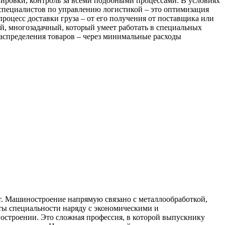
тировки, контроль за всеми подобными процессами. В условиях
а специалистов по управлению логистикой – это оптимизация
процесс доставки груза – от его получения от поставщика или
й, многозадачный, который умеет работать в специальных
распределения товаров – через минимальные расходы
от. Машиностроение напрямую связано с металлообработкой,
нты специальности наряду с экономическими и
остроении. Это сложная профессия, в которой выпускнику