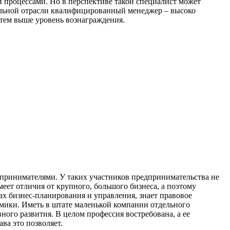
 процессами. Но в перспективе такой специалист может
ельной отрасли квалифицированный менеджер – высоко
 тем выше уровень вознаграждения.
принимателями. У таких участников предпринимательства не
меет отличия от крупного, большого бизнеса, а поэтому
ах бизнес-планирования и управления, знает правовое
омики. Иметь в штате маленькой компании отдельного
ного развития. В целом профессия востребована, а ее
ва это позволяет.