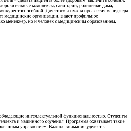
ая цель – сделать пациента более здоровым, вылечить болезни,
здоровительные комплексы, санатории, родильные дома,
 конкурентоспособной. Для этого и нужна профессия менеджера
ают медицинские организации, знают профильное
лько менеджер, но и человек с медицинским образованием,
, обладающие интеллектуальной функциональностью. Студенты
теллекта и машинного обучения. Программа охватывает такие
ированным управлением. Важное внимание уделяется