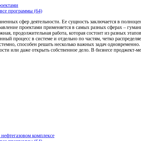
роектами
все программы (64)
аненных сфер деятельности. Ее сущность заключается в полноце
Управление проектами применяется в самых разных сферах – гума
жная, продолжительная работа, которая состоит из разных этап
нный процесс в системе и отдельно по частям, четко распределя
 системно, способен решать несколько важных задач одновремен
сти или даже открыть собственное дело. В бизнесе проджект-мен
 нефтегазовом комплексе