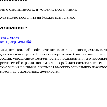
ей о специальностях и условиях поступления.
 куда можно поступить на бюджет или платно.
азования -
 энергетике
все программы (64)
ики, цель которой – обеспечение нормальной жизнедеятельности
каждого жителя страны. В этом секторе занято большое число раз
ессами, управлением деятельностью предприятия и его персона
гетической отрасли, понимают, как работает система энергетики
ские знания и навыки. Учитывая высокую социальную значимость
вырасти до руководящих должностей.