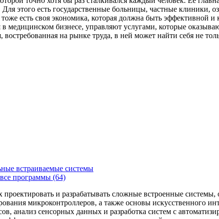
которой точно хотя бы раз сталкивался каждый человек. Ее главн
Для этого есть государственные больницы, частные клиники, о
 тоже есть своя экономика, которая должна быть эффективной и
я в медицинском бизнесе, управляют услугами, которые оказыв
, востребованная на рынке труда, в ней может найти себя не то
ьные встраиваемые системы
все программы (64)
х проектировать и разрабатывать сложные встроенные системы
рования микроконтроллеров, а также основы искусственного ин
сов, анализ сенсорных данных и разработка систем с автоматиз