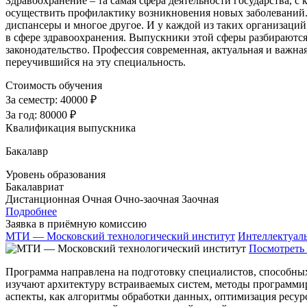
Здравоохранение – та самая сфера деятельности государства, с 
осуществить профилактику возникновения новых заболеваний. 
диспансеры и многое другое. И у каждой из таких организаций
в сфере здравоохранения. Выпускники этой сферы разбираютс
законодательство. Профессия современная, актуальная и важная
переучившийся на эту специальность.
Стоимость обучения
За семестр:
40000 ₽
За год:
80000 ₽
Квалификация выпускника
Бакалавр
Уровень образования
Бакалавриат
Дистанционная
Очная
Очно-заочная
Заочная
Подробнее
Заявка в приёмную комиссию
МТИ — Московский технологический институт
Интеллектуал
Посмотреть 
Программа направлена на подготовку специалистов, способны
изучают архитектуру встраиваемых систем, методы программи
аспекты, как алгоритмы обработки данных, оптимизация ресур