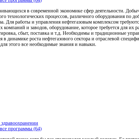
все программы (64)
вивающихся в современной экономике сфер деятельности. Добыч
го технологических процессов, различного оборудования по доб
за. Для работы и управления нефтегазовым комплексом требуют
 компаний и заводов, оборудование, которое требуется для их 
тировка, сбыт, поставка и т.д. Необходимы и традиционные упр
я в динамике роста нефтегазового сектора и отраслевой специфи
 для этого все необходимые знания и навыки.
 здравоохранении
все программы (64)