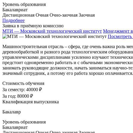
Уровень образования
Бакалавриат
Дистанционная
Очная
Очно-заочная
Заочная
Подробнее
Заявка в приёмную комиссию
МТИ — Московский технологический институт
Менеджмент в
Посмотреть 
Машиностроительная отрасль – сфера, где очень важна роль м
деревообработкой и разного рода технологическим оборудовани
управленческими дисциплинами усиленно изучают технические
предстоит одновременно работать и с обычными экономически
занимать руководящие должности, начать заниматься научно-
значимый сотрудник, а потому его работа хорошо оплачиваетс
Стоимость обучения
За семестр:
40000 ₽
За год:
80000 ₽
Квалификация выпускника
Бакалавр
Уровень образования
Бакалавриат
Дистанционная
Очная
Очно-заочная
Заочная