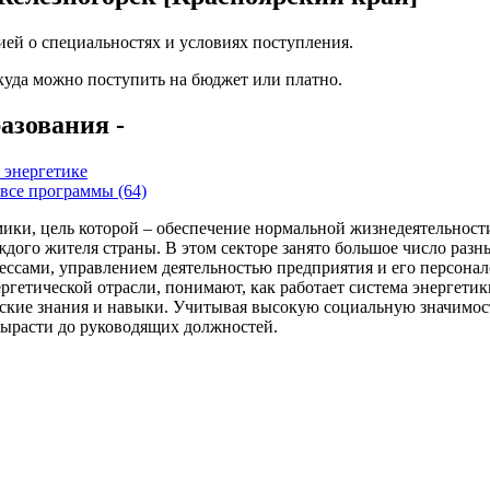
ей о специальностях и условиях поступления.
 куда можно поступить на бюджет или платно.
азования -
 энергетике
все программы (64)
ики, цель которой – обеспечение нормальной жизнедеятельности
каждого жителя страны. В этом секторе занято большое число раз
ессами, управлением деятельностью предприятия и его персона
гетической отрасли, понимают, как работает система энергетики
ские знания и навыки. Учитывая высокую социальную значимость
вырасти до руководящих должностей.