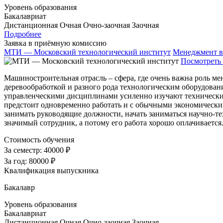
Уровень образования
Бакалавриат
Дистанционная
Очная
Очно-заочная
Заочная
Подробнее
Заявка в приёмную комиссию
МТИ — Московский технологический институт
Менеджмент в
Посмотреть 
Машиностроительная отрасль – сфера, где очень важна роль м
деревообработкой и разного рода технологическим оборудовани
управленческими дисциплинами усиленно изучают технические
предстоит одновременно работать и с обычными экономически
занимать руководящие должности, начать заниматься научно-
значимый сотрудник, а потому его работа хорошо оплачиваетс
Стоимость обучения
За семестр:
40000 ₽
За год:
80000 ₽
Квалификация выпускника
Бакалавр
Уровень образования
Бакалавриат
Дистанционная
Очная
Очно-заочная
Заочная