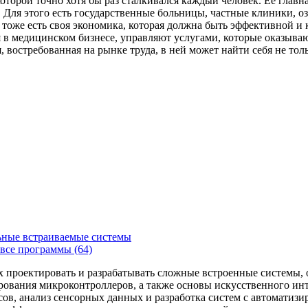
которой точно хотя бы раз сталкивался каждый человек. Ее главн
Для этого есть государственные больницы, частные клиники, о
 тоже есть своя экономика, которая должна быть эффективной и
я в медицинском бизнесе, управляют услугами, которые оказыв
, востребованная на рынке труда, в ней может найти себя не то
ьные встраиваемые системы
все программы (64)
х проектировать и разрабатывать сложные встроенные системы
рования микроконтроллеров, а также основы искусственного ин
сов, анализ сенсорных данных и разработка систем с автоматиз