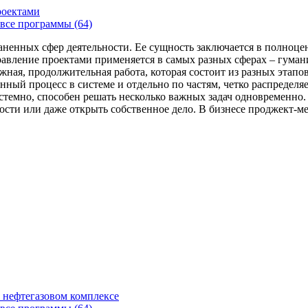
роектами
все программы (64)
аненных сфер деятельности. Ее сущность заключается в полноце
Управление проектами применяется в самых разных сферах – гума
жная, продолжительная работа, которая состоит из разных этап
нный процесс в системе и отдельно по частям, четко распределя
 системно, способен решать несколько важных задач одновремен
сти или даже открыть собственное дело. В бизнесе проджект-мен
 нефтегазовом комплексе