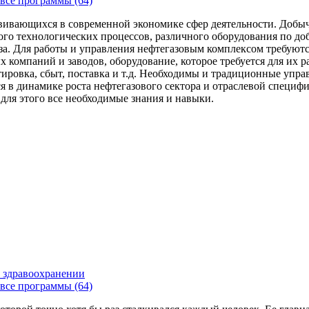
все программы (64)
вивающихся в современной экономике сфер деятельности. Добыч
го технологических процессов, различного оборудования по доб
за. Для работы и управления нефтегазовым комплексом требуют
 компаний и заводов, оборудование, которое требуется для их 
тировка, сбыт, поставка и т.д. Необходимы и традиционные упр
я в динамике роста нефтегазового сектора и отраслевой специфи
 для этого все необходимые знания и навыки.
 здравоохранении
все программы (64)