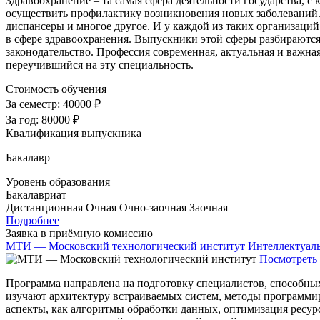
Здравоохранение – та самая сфера деятельности государства, с 
осуществить профилактику возникновения новых заболеваний. 
диспансеры и многое другое. И у каждой из таких организаций
в сфере здравоохранения. Выпускники этой сферы разбираютс
законодательство. Профессия современная, актуальная и важная
переучившийся на эту специальность.
Стоимость обучения
За семестр:
40000 ₽
За год:
80000 ₽
Квалификация выпускника
Бакалавр
Уровень образования
Бакалавриат
Дистанционная
Очная
Очно-заочная
Заочная
Подробнее
Заявка в приёмную комиссию
МТИ — Московский технологический институт
Интеллектуал
Посмотреть 
Программа направлена на подготовку специалистов, способны
изучают архитектуру встраиваемых систем, методы программи
аспекты, как алгоритмы обработки данных, оптимизация ресур