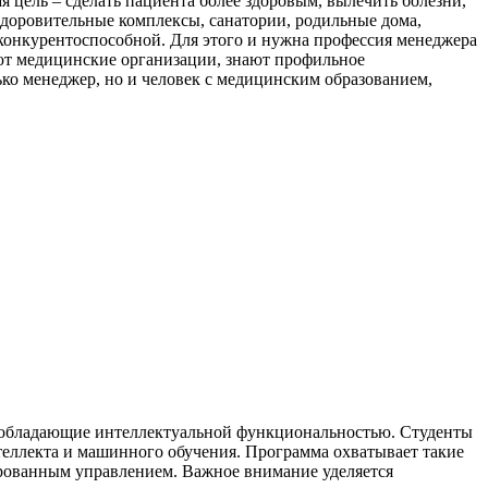
ая цель – сделать пациента более здоровым, вылечить болезни,
здоровительные комплексы, санатории, родильные дома,
 конкурентоспособной. Для этого и нужна профессия менеджера
ают медицинские организации, знают профильное
лько менеджер, но и человек с медицинским образованием,
, обладающие интеллектуальной функциональностью. Студенты
теллекта и машинного обучения. Программа охватывает такие
ированным управлением. Важное внимание уделяется