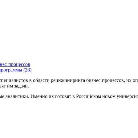
нес-процессов
программы (28)
ециалистов в области реинжиниринга бизнес-процессов, их опти
ят им задачи.
ые аналитики. Именно их готовят в Российском новом универси