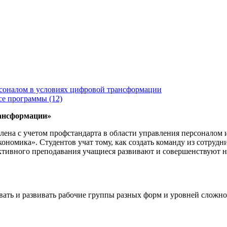
соналом в условиях цифровой трансформации
се программы (12)
рансформации»
лена с учетом профстандарта в области управления персоналом 
номика». Студентов учат тому, как создать команду из сотрудни
активного преподавания учащиеся развивают и совершенствуют
ть и развивать рабочие группы разных форм и уровней сложнос