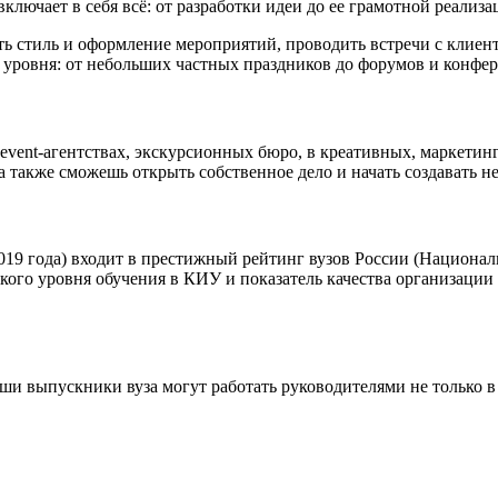
лючает в себя всё: от разработки идеи до ее грамотной реализа
ь стиль и оформление мероприятий, проводить встречи с клиент
 уровня: от небольших частных праздников до форумов и конфе
vent-агентствах, экскурсионных бюро, в креативных, маркетинг
 а также сможешь открыть собственное дело и начать создавать 
019 года) входит в престижный рейтинг вузов России (Национал
сокого уровня обучения в КИУ и показатель качества организаци
и выпускники вуза могут работать руководителями не только в 