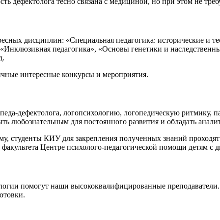
сть дефектолога тесно связана с медициной, но при этом не тре
есных дисциплин: «Специальная педагогика: исторические и те
, «Инклюзивная педагогика», «Основы генетики и наследственн
д.
ичные интересные конкурсы и мероприятия.
еда-дефектолога, логопсихологию, логопедическую ритмику, па
быть любознательным для постоянного развития и обладать анал
ому, студенты КИУ для закрепления полученных знаний проходят 
е факультета Центре психолого-педагогической помощи детям с
хологии помогут наши высококвалифицированные преподаватели
отовки.