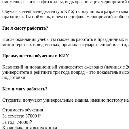
сможешь развить софт-скиллы, ведь организация мероприятий вк
Обучаясь event-менеджменту в КИУ, ты научишься разрабатыват
праздника. Ты поймешь, в чем специфика мероприятий любого
Где я смогу работать?
После окончания учебы ты сможешь работать в праздничных и e
министерствах и ведомствах, органах государственной власти,
Преимущества обучения в КИУ
Казанский инновационный университет ежегодно (начиная с 2
университета в рейтинге три года подряд – это показатель вы
подготовки.
Кем я могу работать?
Студенты получают универсальные знания, именно поэтому наш
Стоимость обучения
За семестр:
37000 ₽
За год:
74000 ₽
Квалификация выпускника