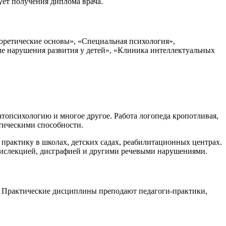
бует получения диплома врача.
оретические основы», «Специальная психология»,
ые нарушения развития у детей», «Клиника интеллектуальных
топсихологию и многое другое. Работа логопеда кропотливая,
итическими способности.
практику в школах, детских садах, реабилитационных центрах.
 дислекцией, дисграфией и другими речевыми нарушениями.
. Практические дисциплины преподают педагоги-практики,