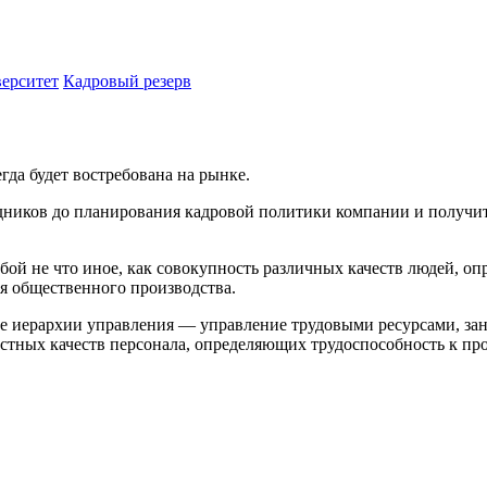
ерситет
Кадровый резерв
да будет востребована на рынке.
удников до планирования кадровой политики компании и получи
обой не что иное, как совокупность различных качеств людей, о
я общественного производства.
е иерархии управления — управление трудовыми ресурсами, заня
тных качеств персонала, определяющих трудоспособность к про