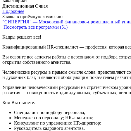
Бакалавриат
Дистанционная
Очная
Подробнее
Заявка в приёмную комиссию
"СИНЕРГИЯ" — Московский финансово-промышленный унив
Посмотреть все программы (51)
Кадры решают все!
Квалифицированный HR-специалист — профессия, которая всег
Вы освоите все аспекты работы с персоналом от подбора сотр
открытия собственного агентства.
Человеческие ресурсы в прямом смысле слова, представляют с
и духовных благ, и являются обобщающим показателем развити
Управление человеческими ресурсами на стратегическом уровн
развития — совокупность индивидуальных, субъектных, личнос
Кем Вы станете:
Специалист по подбору персонала;
Менеджер по персоналу; HR-аналитик;
Консультант по управлению; HR-директор;
Руководитель кадрового агентства.