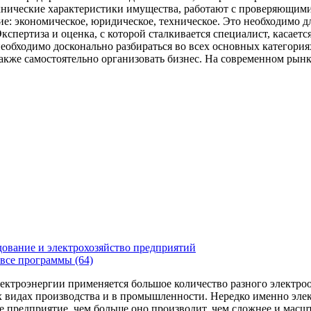
хнические характеристики имущества, работают с проверяющими
е: экономическое, юридическое, техническое. Это необходимо дл
 Экспертиза и оценка, с которой сталкивается специалист, касае
необходимо досконально разбираться во всех основных категор
акже самостоятельно организовать бизнес. На современном рынк
ование и электрохозяйство предприятий
все программы (64)
электроэнергии применяется большое количество разного электр
 видах производства и в промышленности. Нередко именно элект
 предприятие, чем больше оно производит, чем сложнее и масшта