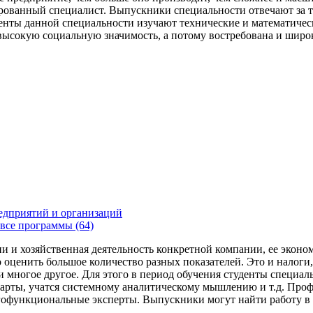
ованный специалист. Выпускники специальности отвечают за то
уденты данной специальности изучают технические и математиче
 высокую социальную значимость, а потому востребована и широк
едприятий и организаций
все программы (64)
 и хозяйственная деятельность конкретной компании, ее эконом
оценить большое количество разных показателей. Это и налоги,
и многое другое. Для этого в период обучения студенты специа
дарты, учатся системному аналитическому мышлению и т.д. Профе
гофункциональные эксперты. Выпускники могут найти работу в 