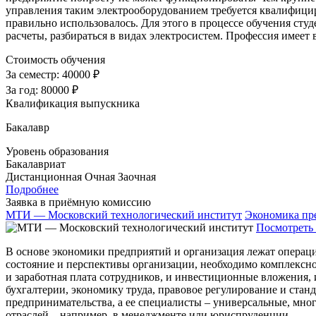
управления таким электрооборудованием требуется квалифицир
правильно использовалось. Для этого в процессе обучения ст
расчеты, разбираться в видах электросистем. Профессия имеет
Стоимость обучения
За семестр:
40000 ₽
За год:
80000 ₽
Квалификация выпускника
Бакалавр
Уровень образования
Бакалавриат
Дистанционная
Очная
Заочная
Подробнее
Заявка в приёмную комиссию
МТИ — Московский технологический институт
Экономика пр
Посмотреть 
В основе экономики предприятий и организация лежат операции
состояние и перспективы организации, необходимо комплексно 
и заработная плата сотрудников, и инвестиционные вложения, 
бухгалтерии, экономику труда, правовое регулирование и стан
предпринимательства, а ее специалисты – универсальные, мно
отраслей – например, в менеджменте или юриспруденции.