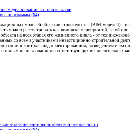
ое моделирование в строительстве
все программы (64)
ационных моделей объектов строительства (BIM-моделей) – в 
сть можно рассматривать как комплекс мероприятий, в той или
бъекта на всех этапах его жизненного цикла - от технико-экон
занных со всеми участниками инвестиционно-строительной деят
анизации и контроля над проектированием, возведением и эксп
 активным использованием соответствующих вычислительных м
вовое обеспечение экономической безопасности
все программы (64)