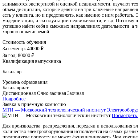
занимаются экспертизой и оценкой недвижимости, изучают те
объем дисциплин, которые делятся на три ключевые направлени
есть у клиента, но и представлять, как именно с ним работать.
модернизации, и эксплуатации недвижимости, и т.д. Поэтому 
успешно найти себя в смежных направлениях деятельности, а т
хорошо оплачиваемой.
Стоимость обучения
За семестр:
40000 ₽
За год:
80000 ₽
Квалификация выпускника
Бакалавр
Уровень образования
Бакалавриат
Дистанционная
Очно-заочная
Заочная
Подробнее
Заявка в приёмную комиссию
МТИ — Московский технологический институт
Электрооборуд
Посмотреть 
Для производства, распределения, передачи и использования 
количество электрооборудования используется на самых разных
предприятие попросту не может функционировать. Чем крупнее