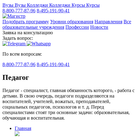
Вузы
Вузы
Колледжи
Колледжи
Курсы
Курсы
8-800-777-87-96
8-495-191-90-41
Подобрать программу
Уровни образования
Направления
Все
образовательные учреждения
Профессии
Новости
Заявка на консультацию
Задать вопрос:
По всем вопросам:
8-800-777-87-96
8-495-191-90-41
Педагог
Педагог - специалист, главная обязанность которого, - работа с
детьми. В свою очередь, педагоги подразделяются на
воспитателей,
учителей
, вожатых, преподавателей,
социальных педагогов, психологов и т. д. Перед
специалистами стоят три основные задачи: образовательная,
обучающая и воспитательная.
Главная