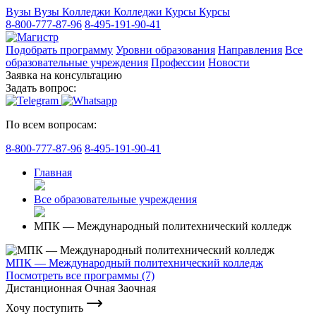
Вузы
Вузы
Колледжи
Колледжи
Курсы
Курсы
8-800-777-87-96
8-495-191-90-41
Подобрать программу
Уровни образования
Направления
Все
образовательные учреждения
Профессии
Новости
Заявка на консультацию
Задать вопрос:
По всем вопросам:
8-800-777-87-96
8-495-191-90-41
Главная
Все образовательные учреждения
МПК — Международный политехнический колледж
МПК — Международный политехнический колледж
Посмотреть все программы (7)
Дистанционная
Очная
Заочная
Хочу поступить