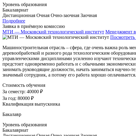
Уровень образования
Бакалавриат
Дистанционная
Очная
Очно-заочная
Заочная
Подробнее
Заявка в приёмную комиссию
МТИ — Московский технологический институт
Менеджмент в
Посмотреть 
Машиностроительная отрасль – сфера, где очень важна роль м
деревообработкой и разного рода технологическим оборудовани
управленческими дисциплинами усиленно изучают технические
предстоит одновременно работать и с обычными экономически
занимать руководящие должности, начать заниматься научно-
значимый сотрудник, а потому его работа хорошо оплачиваетс
Стоимость обучения
За семестр:
40000 ₽
За год:
80000 ₽
Квалификация выпускника
Бакалавр
Уровень образования
Бакалавриат
Дистанционная
Очная
Очно-заочная
Заочная