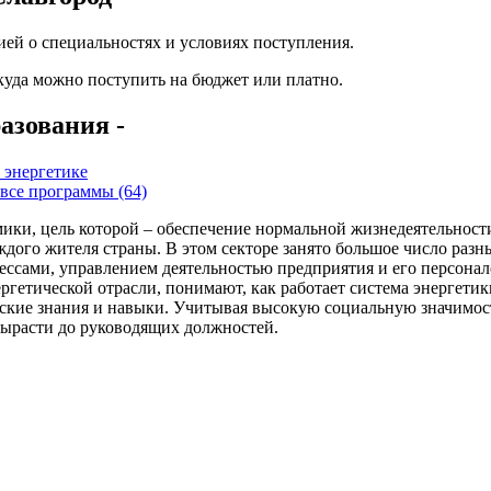
ей о специальностях и условиях поступления.
 куда можно поступить на бюджет или платно.
азования -
 энергетике
все программы (64)
ики, цель которой – обеспечение нормальной жизнедеятельности
каждого жителя страны. В этом секторе занято большое число раз
ессами, управлением деятельностью предприятия и его персона
гетической отрасли, понимают, как работает система энергетики
ские знания и навыки. Учитывая высокую социальную значимость
вырасти до руководящих должностей.