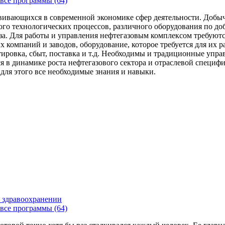
все программы (64)
вивающихся в современной экономике сфер деятельности. Добыч
го технологических процессов, различного оборудования по доб
за. Для работы и управления нефтегазовым комплексом требуют
 компаний и заводов, оборудование, которое требуется для их 
тировка, сбыт, поставка и т.д. Необходимы и традиционные упр
я в динамике роста нефтегазового сектора и отраслевой специфи
 для этого все необходимые знания и навыки.
 здравоохранении
все программы (64)