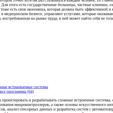
которой точно хотя бы раз сталкивался каждый человек. Ее главн
Для этого есть государственные больницы, частные клиники, о
 тоже есть своя экономика, которая должна быть эффективной и
я в медицинском бизнесе, управляют услугами, которые оказыв
, востребованная на рынке труда, в ней может найти себя не то
ьные встраиваемые системы
все программы (64)
х проектировать и разрабатывать сложные встроенные системы
рования микроконтроллеров, а также основы искусственного ин
сов, анализ сенсорных данных и разработка систем с автоматиз