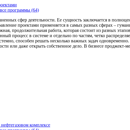
роектами
все программы (64)
аненных сфер деятельности. Ее сущность заключается в полноце
Управление проектами применяется в самых разных сферах – гума
жная, продолжительная работа, которая состоит из разных этап
нный процесс в системе и отдельно по частям, четко распределя
 системно, способен решать несколько важных задач одновремен
сти или даже открыть собственное дело. В бизнесе проджект-мен
 нефтегазовом комплексе