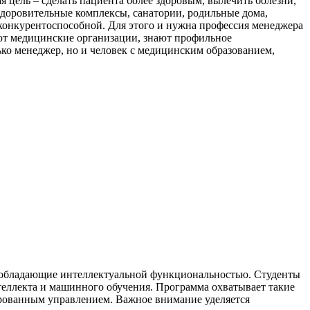
ая цель – сделать пациента более здоровым, вылечить болезни,
здоровительные комплексы, санатории, родильные дома,
 конкурентоспособной. Для этого и нужна профессия менеджера
ают медицинские организации, знают профильное
лько менеджер, но и человек с медицинским образованием,
, обладающие интеллектуальной функциональностью. Студенты
теллекта и машинного обучения. Программа охватывает такие
ированным управлением. Важное внимание уделяется