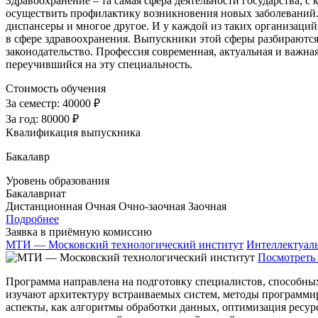
Здравоохранение – та самая сфера деятельности государства, с 
осуществить профилактику возникновения новых заболеваний. 
диспансеры и многое другое. И у каждой из таких организаций
в сфере здравоохранения. Выпускники этой сферы разбираютс
законодательство. Профессия современная, актуальная и важная
переучившийся на эту специальность.
Стоимость обучения
За семестр:
40000 ₽
За год:
80000 ₽
Квалификация выпускника
Бакалавр
Уровень образования
Бакалавриат
Дистанционная
Очная
Очно-заочная
Заочная
Подробнее
Заявка в приёмную комиссию
МТИ — Московский технологический институт
Интеллектуал
Посмотреть 
Программа направлена на подготовку специалистов, способны
изучают архитектуру встраиваемых систем, методы программи
аспекты, как алгоритмы обработки данных, оптимизация ресур