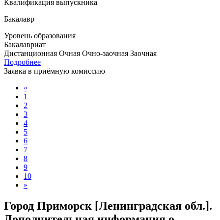
Квалификация выпускника
Бакалавр
Уровень образования
Бакалавриат
Дистанционная
Очная
Очно-заочная
Заочная
Подробнее
Заявка в приёмную комиссию
«
1
2
3
4
5
6
7
8
9
10
»
Город Приморск [Ленинградская обл.].
Дополнительная информация о