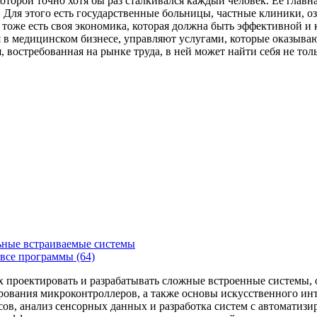
которой точно хотя бы раз сталкивался каждый человек. Ее главн
Для этого есть государственные больницы, частные клиники, о
 тоже есть своя экономика, которая должна быть эффективной и
я в медицинском бизнесе, управляют услугами, которые оказыв
, востребованная на рынке труда, в ней может найти себя не то
ьные встраиваемые системы
все программы (64)
х проектировать и разрабатывать сложные встроенные системы
рования микроконтроллеров, а также основы искусственного ин
сов, анализ сенсорных данных и разработка систем с автоматиз