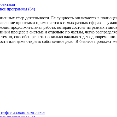
роектами
все программы (64)
аненных сфер деятельности. Ее сущность заключается в полноце
Управление проектами применяется в самых разных сферах – гума
жная, продолжительная работа, которая состоит из разных этап
нный процесс в системе и отдельно по частям, четко распределя
 системно, способен решать несколько важных задач одновремен
сти или даже открыть собственное дело. В бизнесе проджект-мен
 нефтегазовом комплексе