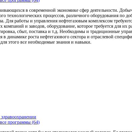
все программы (64)
вивающихся в современной экономике сфер деятельности. Добыч
го технологических процессов, различного оборудования по доб
за. Для работы и управления нефтегазовым комплексом требуют
 компаний и заводов, оборудование, которое требуется для их 
тировка, сбыт, поставка и т.д. Необходимы и традиционные упр
я в динамике роста нефтегазового сектора и отраслевой специфи
 для этого все необходимые знания и навыки.
 здравоохранении
все программы (64)