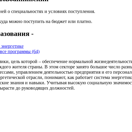
ей о специальностях и условиях поступления.
 куда можно поступить на бюджет или платно.
азования -
 энергетике
все программы (64)
ики, цель которой – обеспечение нормальной жизнедеятельности
каждого жителя страны. В этом секторе занято большое число раз
ессами, управлением деятельностью предприятия и его персона
гетической отрасли, понимают, как работает система энергетики
ские знания и навыки. Учитывая высокую социальную значимость
вырасти до руководящих должностей.