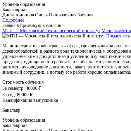
Уровень образования
Бакалавриат
Дистанционная
Очная
Очно-заочная
Заочная
Подробнее
Заявка в приёмную комиссию
МТИ — Московский технологический институт
Менеджмент в
Посмотреть 
Машиностроительная отрасль – сфера, где очень важна роль м
деревообработкой и разного рода технологическим оборудовани
управленческими дисциплинами усиленно изучают технические
предстоит одновременно работать и с обычными экономически
занимать руководящие должности, начать заниматься научно-
значимый сотрудник, а потому его работа хорошо оплачиваетс
Стоимость обучения
За семестр:
40000 ₽
За год:
80000 ₽
Квалификация выпускника
Бакалавр
Уровень образования
Бакалавриат
Дистанционная
Очная
Очно-заочная
Заочная