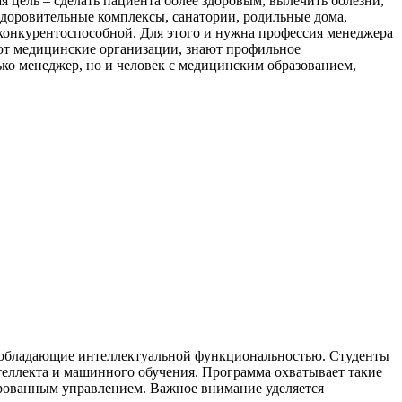
ая цель – сделать пациента более здоровым, вылечить болезни,
здоровительные комплексы, санатории, родильные дома,
 конкурентоспособной. Для этого и нужна профессия менеджера
ают медицинские организации, знают профильное
лько менеджер, но и человек с медицинским образованием,
, обладающие интеллектуальной функциональностью. Студенты
теллекта и машинного обучения. Программа охватывает такие
ированным управлением. Важное внимание уделяется