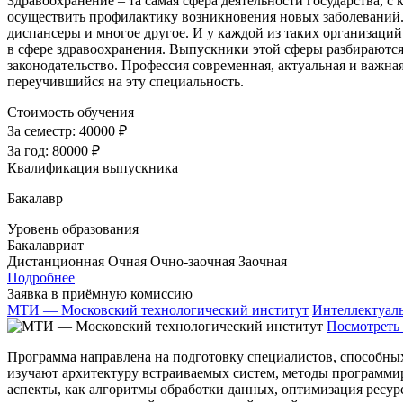
Здравоохранение – та самая сфера деятельности государства, с 
осуществить профилактику возникновения новых заболеваний. 
диспансеры и многое другое. И у каждой из таких организаций
в сфере здравоохранения. Выпускники этой сферы разбираютс
законодательство. Профессия современная, актуальная и важная
переучившийся на эту специальность.
Стоимость обучения
За семестр:
40000 ₽
За год:
80000 ₽
Квалификация выпускника
Бакалавр
Уровень образования
Бакалавриат
Дистанционная
Очная
Очно-заочная
Заочная
Подробнее
Заявка в приёмную комиссию
МТИ — Московский технологический институт
Интеллектуал
Посмотреть 
Программа направлена на подготовку специалистов, способны
изучают архитектуру встраиваемых систем, методы программи
аспекты, как алгоритмы обработки данных, оптимизация ресур