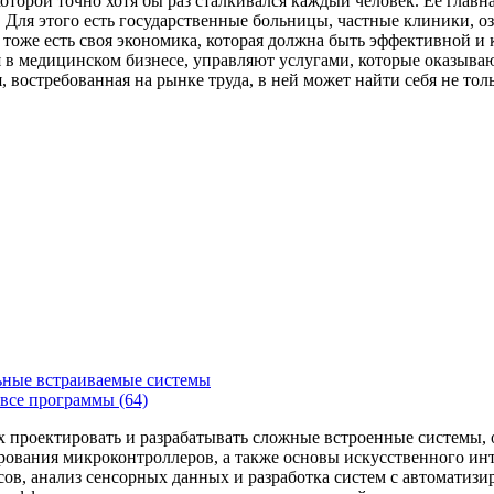
которой точно хотя бы раз сталкивался каждый человек. Ее главн
Для этого есть государственные больницы, частные клиники, о
 тоже есть своя экономика, которая должна быть эффективной и
я в медицинском бизнесе, управляют услугами, которые оказыв
, востребованная на рынке труда, в ней может найти себя не то
ьные встраиваемые системы
все программы (64)
х проектировать и разрабатывать сложные встроенные системы
рования микроконтроллеров, а также основы искусственного ин
сов, анализ сенсорных данных и разработка систем с автоматиз