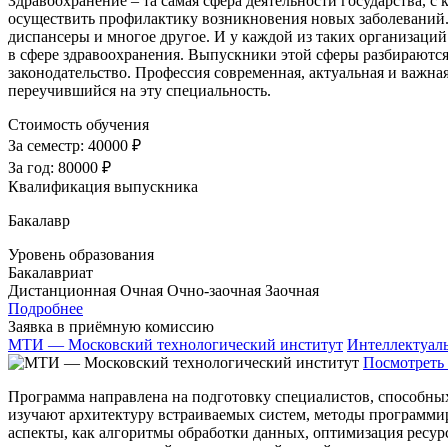
Здравоохранение – та самая сфера деятельности государства, с 
осуществить профилактику возникновения новых заболеваний. 
диспансеры и многое другое. И у каждой из таких организаций
в сфере здравоохранения. Выпускники этой сферы разбираютс
законодательство. Профессия современная, актуальная и важная
переучившийся на эту специальность.
Стоимость обучения
За семестр:
40000 ₽
За год:
80000 ₽
Квалификация выпускника
Бакалавр
Уровень образования
Бакалавриат
Дистанционная
Очная
Очно-заочная
Заочная
Подробнее
Заявка в приёмную комиссию
МТИ — Московский технологический институт
Интеллектуал
Посмотреть 
Программа направлена на подготовку специалистов, способны
изучают архитектуру встраиваемых систем, методы программи
аспекты, как алгоритмы обработки данных, оптимизация ресур