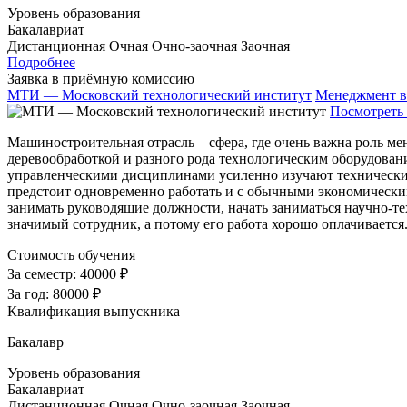
Уровень образования
Бакалавриат
Дистанционная
Очная
Очно-заочная
Заочная
Подробнее
Заявка в приёмную комиссию
МТИ — Московский технологический институт
Менеджмент в
Посмотреть 
Машиностроительная отрасль – сфера, где очень важна роль м
деревообработкой и разного рода технологическим оборудовани
управленческими дисциплинами усиленно изучают технические
предстоит одновременно работать и с обычными экономически
занимать руководящие должности, начать заниматься научно-
значимый сотрудник, а потому его работа хорошо оплачиваетс
Стоимость обучения
За семестр:
40000 ₽
За год:
80000 ₽
Квалификация выпускника
Бакалавр
Уровень образования
Бакалавриат
Дистанционная
Очная
Очно-заочная
Заочная