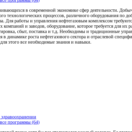
все программы (64)
вивающихся в современной экономике сфер деятельности. Добыч
го технологических процессов, различного оборудования по доб
за. Для работы и управления нефтегазовым комплексом требуют
 компаний и заводов, оборудование, которое требуется для их 
тировка, сбыт, поставка и т.д. Необходимы и традиционные упр
я в динамике роста нефтегазового сектора и отраслевой специфи
 для этого все необходимые знания и навыки.
 здравоохранении
все программы (64)