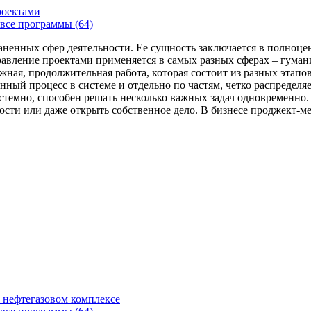
роектами
все программы (64)
аненных сфер деятельности. Ее сущность заключается в полноце
Управление проектами применяется в самых разных сферах – гума
жная, продолжительная работа, которая состоит из разных этап
нный процесс в системе и отдельно по частям, четко распределя
 системно, способен решать несколько важных задач одновремен
сти или даже открыть собственное дело. В бизнесе проджект-мен
 нефтегазовом комплексе