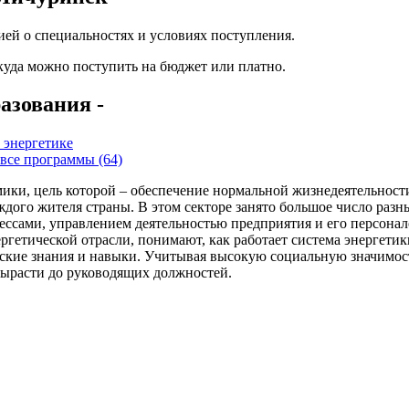
ей о специальностях и условиях поступления.
 куда можно поступить на бюджет или платно.
азования -
 энергетике
все программы (64)
ики, цель которой – обеспечение нормальной жизнедеятельности
каждого жителя страны. В этом секторе занято большое число раз
ессами, управлением деятельностью предприятия и его персона
гетической отрасли, понимают, как работает система энергетики
ские знания и навыки. Учитывая высокую социальную значимость
вырасти до руководящих должностей.