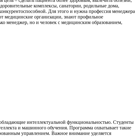
ая цель – сделать пациента более здоровым, вылечить болезни,
здоровительные комплексы, санатории, родильные дома,
 конкурентоспособной. Для этого и нужна профессия менеджера
ают медицинские организации, знают профильное
лько менеджер, но и человек с медицинским образованием,
, обладающие интеллектуальной функциональностью. Студенты
теллекта и машинного обучения. Программа охватывает такие
ированным управлением. Важное внимание уделяется