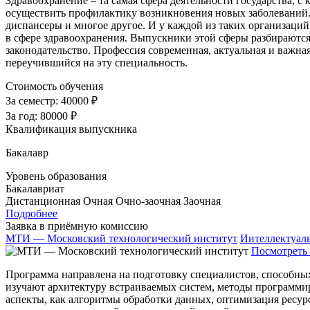
Здравоохранение – та самая сфера деятельности государства, с 
осуществить профилактику возникновения новых заболеваний. 
диспансеры и многое другое. И у каждой из таких организаций
в сфере здравоохранения. Выпускники этой сферы разбираютс
законодательство. Профессия современная, актуальная и важная
переучившийся на эту специальность.
Стоимость обучения
За семестр:
40000 ₽
За год:
80000 ₽
Квалификация выпускника
Бакалавр
Уровень образования
Бакалавриат
Дистанционная
Очная
Очно-заочная
Заочная
Подробнее
Заявка в приёмную комиссию
МТИ — Московский технологический институт
Интеллектуал
Посмотреть 
Программа направлена на подготовку специалистов, способны
изучают архитектуру встраиваемых систем, методы программи
аспекты, как алгоритмы обработки данных, оптимизация ресур