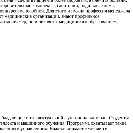
ая цель – сделать пациента более здоровым, вылечить болезни,
здоровительные комплексы, санатории, родильные дома,
 конкурентоспособной. Для этого и нужна профессия менеджера
ают медицинские организации, знают профильное
лько менеджер, но и человек с медицинским образованием,
, обладающие интеллектуальной функциональностью. Студенты
теллекта и машинного обучения. Программа охватывает такие
ированным управлением. Важное внимание уделяется