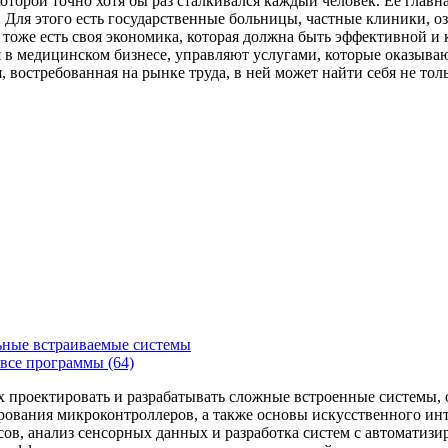
которой точно хотя бы раз сталкивался каждый человек. Ее главн
Для этого есть государственные больницы, частные клиники, о
 тоже есть своя экономика, которая должна быть эффективной и
я в медицинском бизнесе, управляют услугами, которые оказыв
, востребованная на рынке труда, в ней может найти себя не то
ьные встраиваемые системы
все программы (64)
х проектировать и разрабатывать сложные встроенные системы
рования микроконтроллеров, а также основы искусственного ин
сов, анализ сенсорных данных и разработка систем с автоматиз