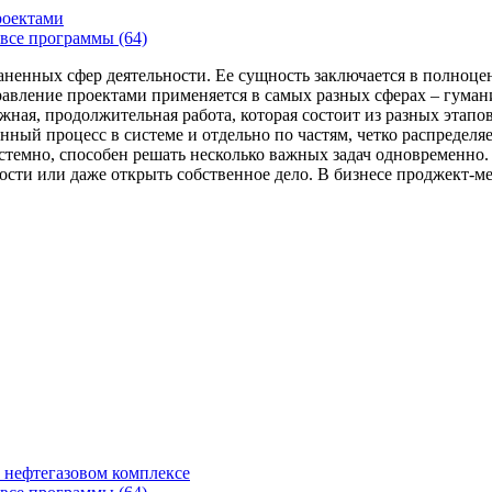
роектами
все программы (64)
аненных сфер деятельности. Ее сущность заключается в полноце
Управление проектами применяется в самых разных сферах – гума
жная, продолжительная работа, которая состоит из разных этап
нный процесс в системе и отдельно по частям, четко распределя
 системно, способен решать несколько важных задач одновремен
сти или даже открыть собственное дело. В бизнесе проджект-мен
 нефтегазовом комплексе