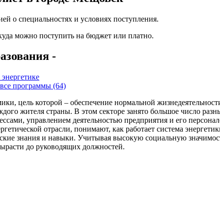
ей о специальностях и условиях поступления.
 куда можно поступить на бюджет или платно.
азования -
 энергетике
все программы (64)
ики, цель которой – обеспечение нормальной жизнедеятельности
каждого жителя страны. В этом секторе занято большое число раз
ессами, управлением деятельностью предприятия и его персона
гетической отрасли, понимают, как работает система энергетики
ские знания и навыки. Учитывая высокую социальную значимость
вырасти до руководящих должностей.