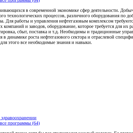
все программы (64)
вивающихся в современной экономике сфер деятельности. Добыч
го технологических процессов, различного оборудования по доб
за. Для работы и управления нефтегазовым комплексом требуют
 компаний и заводов, оборудование, которое требуется для их 
тировка, сбыт, поставка и т.д. Необходимы и традиционные упр
я в динамике роста нефтегазового сектора и отраслевой специфи
 для этого все необходимые знания и навыки.
 здравоохранении
все программы (64)