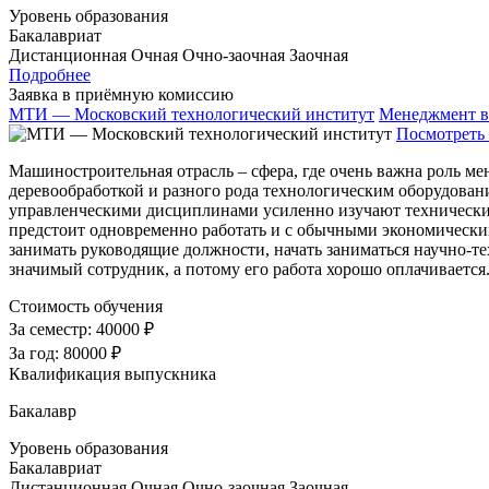
Уровень образования
Бакалавриат
Дистанционная
Очная
Очно-заочная
Заочная
Подробнее
Заявка в приёмную комиссию
МТИ — Московский технологический институт
Менеджмент в
Посмотреть 
Машиностроительная отрасль – сфера, где очень важна роль м
деревообработкой и разного рода технологическим оборудовани
управленческими дисциплинами усиленно изучают технические
предстоит одновременно работать и с обычными экономически
занимать руководящие должности, начать заниматься научно-
значимый сотрудник, а потому его работа хорошо оплачиваетс
Стоимость обучения
За семестр:
40000 ₽
За год:
80000 ₽
Квалификация выпускника
Бакалавр
Уровень образования
Бакалавриат
Дистанционная
Очная
Очно-заочная
Заочная