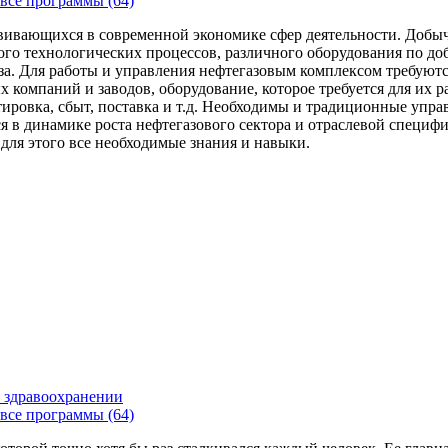
все программы (64)
вивающихся в современной экономике сфер деятельности. Добыч
го технологических процессов, различного оборудования по доб
за. Для работы и управления нефтегазовым комплексом требуют
 компаний и заводов, оборудование, которое требуется для их 
тировка, сбыт, поставка и т.д. Необходимы и традиционные упр
я в динамике роста нефтегазового сектора и отраслевой специфи
 для этого все необходимые знания и навыки.
 здравоохранении
все программы (64)