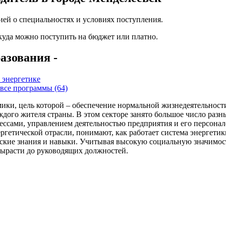
ей о специальностях и условиях поступления.
 куда можно поступить на бюджет или платно.
азования -
 энергетике
все программы (64)
ики, цель которой – обеспечение нормальной жизнедеятельности
каждого жителя страны. В этом секторе занято большое число раз
ессами, управлением деятельностью предприятия и его персона
гетической отрасли, понимают, как работает система энергетики
ские знания и навыки. Учитывая высокую социальную значимость
вырасти до руководящих должностей.