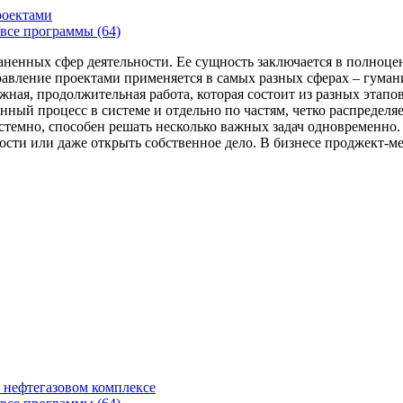
роектами
все программы (64)
аненных сфер деятельности. Ее сущность заключается в полноце
Управление проектами применяется в самых разных сферах – гума
жная, продолжительная работа, которая состоит из разных этап
нный процесс в системе и отдельно по частям, четко распределя
 системно, способен решать несколько важных задач одновремен
сти или даже открыть собственное дело. В бизнесе проджект-мен
 нефтегазовом комплексе