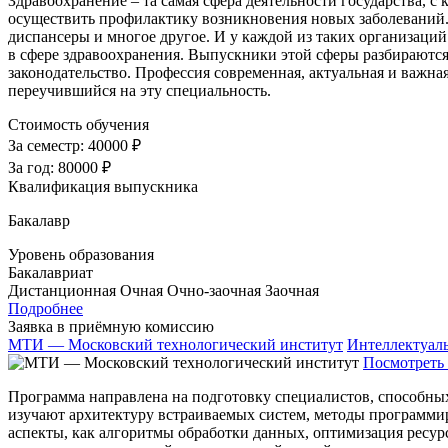
Здравоохранение – та самая сфера деятельности государства, с 
осуществить профилактику возникновения новых заболеваний. 
диспансеры и многое другое. И у каждой из таких организаций
в сфере здравоохранения. Выпускники этой сферы разбираютс
законодательство. Профессия современная, актуальная и важная
переучившийся на эту специальность.
Стоимость обучения
За семестр:
40000 ₽
За год:
80000 ₽
Квалификация выпускника
Бакалавр
Уровень образования
Бакалавриат
Дистанционная
Очная
Очно-заочная
Заочная
Подробнее
Заявка в приёмную комиссию
МТИ — Московский технологический институт
Интеллектуал
Посмотреть 
Программа направлена на подготовку специалистов, способны
изучают архитектуру встраиваемых систем, методы программи
аспекты, как алгоритмы обработки данных, оптимизация ресур