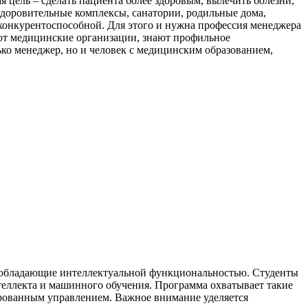
ая цель – сделать пациента более здоровым, вылечить болезни,
здоровительные комплексы, санатории, родильные дома,
 конкурентоспособной. Для этого и нужна профессия менеджера
ают медицинские организации, знают профильное
лько менеджер, но и человек с медицинским образованием,
, обладающие интеллектуальной функциональностью. Студенты
теллекта и машинного обучения. Программа охватывает такие
ированным управлением. Важное внимание уделяется