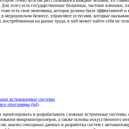
которой точно хотя бы раз сталкивался каждый человек. Ее главн
Для этого есть государственные больницы, частные клиники, о
 тоже есть своя экономика, которая должна быть эффективной и
я в медицинском бизнесе, управляют услугами, которые оказыв
, востребованная на рынке труда, в ней может найти себя не то
ьные встраиваемые системы
все программы (64)
х проектировать и разрабатывать сложные встроенные системы
рования микроконтроллеров, а также основы искусственного ин
сов, анализ сенсорных данных и разработка систем с автоматиз