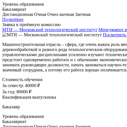
Уровень образования
Бакалавриат
Дистанционная
Очная
Очно-заочная
Заочная
Подробнее
Заявка в приёмную комиссию
МТИ — Московский технологический институт
Менеджмент в
Посмотреть 
Машиностроительная отрасль – сфера, где очень важна роль м
деревообработкой и разного рода технологическим оборудовани
управленческими дисциплинами усиленно изучают технические
предстоит одновременно работать и с обычными экономически
занимать руководящие должности, начать заниматься научно-
значимый сотрудник, а потому его работа хорошо оплачиваетс
Стоимость обучения
За семестр:
40000 ₽
За год:
80000 ₽
Квалификация выпускника
Бакалавр
Уровень образования
Бакалавриат
Дистанционная
Очная
Очно-заочная
Заочная