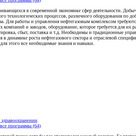
все программы (64)
вивающихся в современной экономике сфер деятельности. Добыч
го технологических процессов, различного оборудования по доб
за. Для работы и управления нефтегазовым комплексом требуют
 компаний и заводов, оборудование, которое требуется для их 
тировка, сбыт, поставка и т.д. Необходимы и традиционные упр
я в динамике роста нефтегазового сектора и отраслевой специфи
 для этого все необходимые знания и навыки.
 здравоохранении
все программы (64)