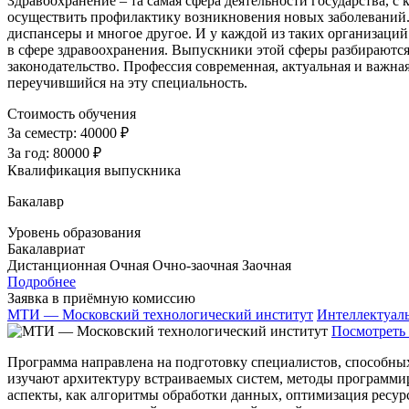
Здравоохранение – та самая сфера деятельности государства, с 
осуществить профилактику возникновения новых заболеваний. 
диспансеры и многое другое. И у каждой из таких организаций
в сфере здравоохранения. Выпускники этой сферы разбираютс
законодательство. Профессия современная, актуальная и важная
переучившийся на эту специальность.
Стоимость обучения
За семестр:
40000 ₽
За год:
80000 ₽
Квалификация выпускника
Бакалавр
Уровень образования
Бакалавриат
Дистанционная
Очная
Очно-заочная
Заочная
Подробнее
Заявка в приёмную комиссию
МТИ — Московский технологический институт
Интеллектуал
Посмотреть 
Программа направлена на подготовку специалистов, способны
изучают архитектуру встраиваемых систем, методы программи
аспекты, как алгоритмы обработки данных, оптимизация ресур