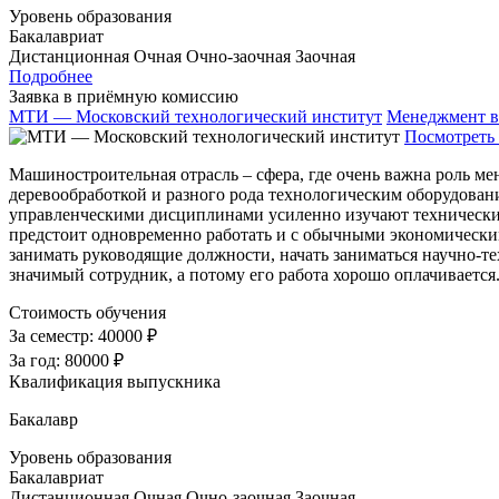
Уровень образования
Бакалавриат
Дистанционная
Очная
Очно-заочная
Заочная
Подробнее
Заявка в приёмную комиссию
МТИ — Московский технологический институт
Менеджмент в
Посмотреть 
Машиностроительная отрасль – сфера, где очень важна роль м
деревообработкой и разного рода технологическим оборудовани
управленческими дисциплинами усиленно изучают технические
предстоит одновременно работать и с обычными экономически
занимать руководящие должности, начать заниматься научно-
значимый сотрудник, а потому его работа хорошо оплачиваетс
Стоимость обучения
За семестр:
40000 ₽
За год:
80000 ₽
Квалификация выпускника
Бакалавр
Уровень образования
Бакалавриат
Дистанционная
Очная
Очно-заочная
Заочная