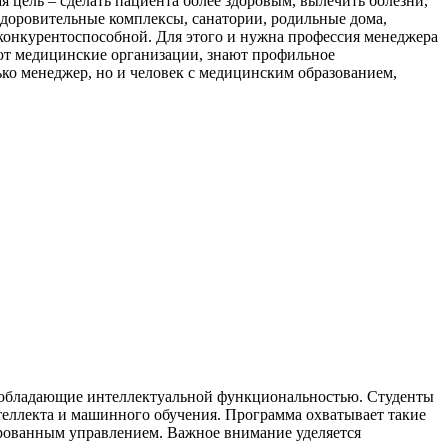
ая цель – сделать пациента более здоровым, вылечить болезни,
здоровительные комплексы, санатории, родильные дома,
 конкурентоспособной. Для этого и нужна профессия менеджера
ают медицинские организации, знают профильное
лько менеджер, но и человек с медицинским образованием,
, обладающие интеллектуальной функциональностью. Студенты
теллекта и машинного обучения. Программа охватывает такие
ированным управлением. Важное внимание уделяется