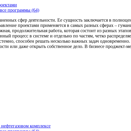
роектами
все программы (64)
аненных сфер деятельности. Ее сущность заключается в полноце
Управление проектами применяется в самых разных сферах – гума
жная, продолжительная работа, которая состоит из разных этап
нный процесс в системе и отдельно по частям, четко распределя
 системно, способен решать несколько важных задач одновремен
сти или даже открыть собственное дело. В бизнесе проджект-мен
 нефтегазовом комплексе