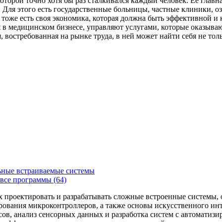
которой точно хотя бы раз сталкивался каждый человек. Ее главн
Для этого есть государственные больницы, частные клиники, о
 тоже есть своя экономика, которая должна быть эффективной и
я в медицинском бизнесе, управляют услугами, которые оказыв
, востребованная на рынке труда, в ней может найти себя не то
ьные встраиваемые системы
все программы (64)
х проектировать и разрабатывать сложные встроенные системы
рования микроконтроллеров, а также основы искусственного ин
сов, анализ сенсорных данных и разработка систем с автоматиз