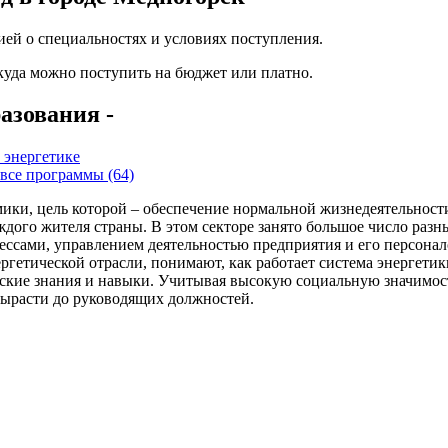
ей о специальностях и условиях поступления.
 куда можно поступить на бюджет или платно.
азования -
 энергетике
все программы (64)
ики, цель которой – обеспечение нормальной жизнедеятельности
каждого жителя страны. В этом секторе занято большое число раз
ессами, управлением деятельностью предприятия и его персона
гетической отрасли, понимают, как работает система энергетики
ские знания и навыки. Учитывая высокую социальную значимость
вырасти до руководящих должностей.