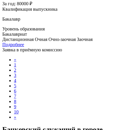
За год:
80000 ₽
Квалификация выпускника
Бакалавр
Уровень образования
Бакалавриат
Дистанционная
Очная
Очно-заочная
Заочная
Подробнее
Заявка в приёмную комиссию
«
1
2
3
4
5
6
7
8
9
10
»
Банковский служащий в городе