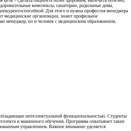
ая цель – сделать пациента более здоровым, вылечить болезни,
здоровительные комплексы, санатории, родильные дома,
 конкурентоспособной. Для этого и нужна профессия менеджера
ают медицинские организации, знают профильное
лько менеджер, но и человек с медицинским образованием,
, обладающие интеллектуальной функциональностью. Студенты
теллекта и машинного обучения. Программа охватывает такие
ированным управлением. Важное внимание уделяется