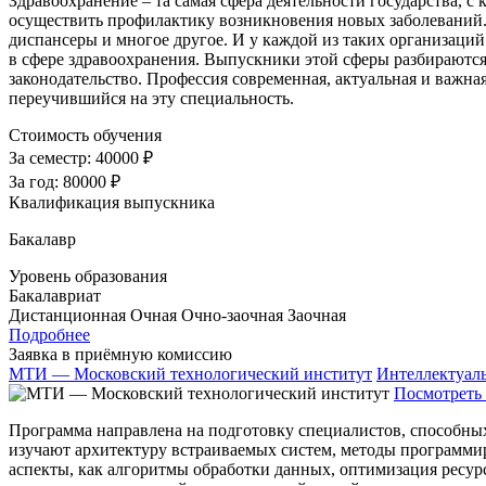
Здравоохранение – та самая сфера деятельности государства, с 
осуществить профилактику возникновения новых заболеваний. 
диспансеры и многое другое. И у каждой из таких организаций
в сфере здравоохранения. Выпускники этой сферы разбираютс
законодательство. Профессия современная, актуальная и важная
переучившийся на эту специальность.
Стоимость обучения
За семестр:
40000 ₽
За год:
80000 ₽
Квалификация выпускника
Бакалавр
Уровень образования
Бакалавриат
Дистанционная
Очная
Очно-заочная
Заочная
Подробнее
Заявка в приёмную комиссию
МТИ — Московский технологический институт
Интеллектуал
Посмотреть 
Программа направлена на подготовку специалистов, способны
изучают архитектуру встраиваемых систем, методы программи
аспекты, как алгоритмы обработки данных, оптимизация ресур