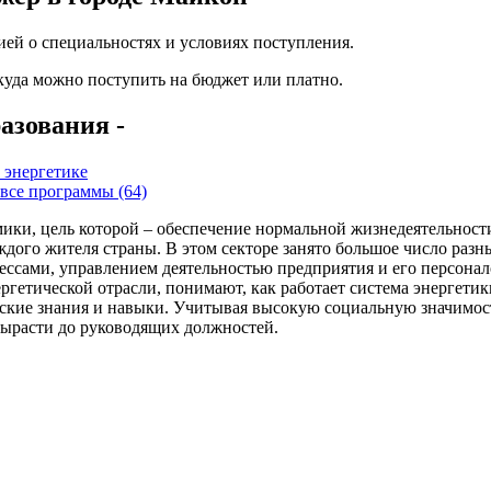
ей о специальностях и условиях поступления.
 куда можно поступить на бюджет или платно.
азования -
 энергетике
все программы (64)
ики, цель которой – обеспечение нормальной жизнедеятельности
каждого жителя страны. В этом секторе занято большое число раз
ессами, управлением деятельностью предприятия и его персона
гетической отрасли, понимают, как работает система энергетики
ские знания и навыки. Учитывая высокую социальную значимость
вырасти до руководящих должностей.