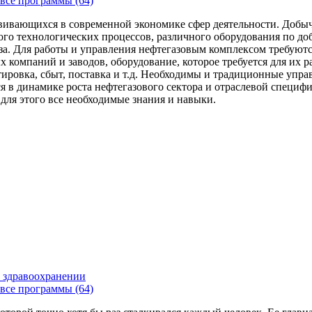
все программы (64)
вивающихся в современной экономике сфер деятельности. Добыч
го технологических процессов, различного оборудования по доб
за. Для работы и управления нефтегазовым комплексом требуют
 компаний и заводов, оборудование, которое требуется для их 
тировка, сбыт, поставка и т.д. Необходимы и традиционные упр
я в динамике роста нефтегазового сектора и отраслевой специфи
 для этого все необходимые знания и навыки.
 здравоохранении
все программы (64)