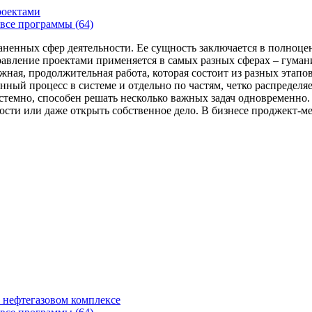
роектами
все программы (64)
аненных сфер деятельности. Ее сущность заключается в полноце
Управление проектами применяется в самых разных сферах – гума
жная, продолжительная работа, которая состоит из разных этап
нный процесс в системе и отдельно по частям, четко распределя
 системно, способен решать несколько важных задач одновремен
сти или даже открыть собственное дело. В бизнесе проджект-мен
 нефтегазовом комплексе