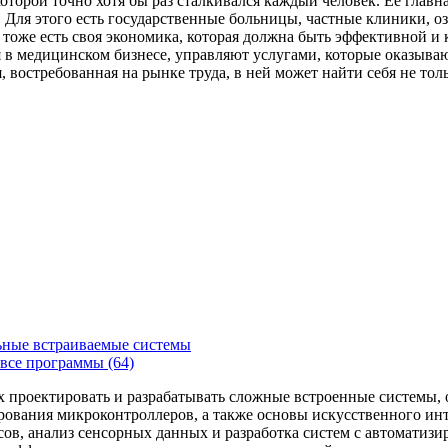
которой точно хотя бы раз сталкивался каждый человек. Ее главн
Для этого есть государственные больницы, частные клиники, о
 тоже есть своя экономика, которая должна быть эффективной и
я в медицинском бизнесе, управляют услугами, которые оказыв
, востребованная на рынке труда, в ней может найти себя не то
ьные встраиваемые системы
все программы (64)
х проектировать и разрабатывать сложные встроенные системы
рования микроконтроллеров, а также основы искусственного ин
сов, анализ сенсорных данных и разработка систем с автоматиз