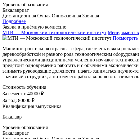
Уровень образования
Бакалавриат
Дистанционная
Очная
Очно-заочная
Заочная
Подробнее
Заявка в приёмную комиссию
МТИ — Московский технологический институт
Менеджмент в
Посмотреть 
Машиностроительная отрасль – сфера, где очень важна роль м
деревообработкой и разного рода технологическим оборудовани
управленческими дисциплинами усиленно изучают технические
предстоит одновременно работать и с обычными экономически
занимать руководящие должности, начать заниматься научно-
значимый сотрудник, а потому его работа хорошо оплачиваетс
Стоимость обучения
За семестр:
40000 ₽
За год:
80000 ₽
Квалификация выпускника
Бакалавр
Уровень образования
Бакалавриат
Дистанционная
Очная
Очно-заочная
Заочная