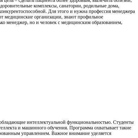
ая цель – сделать пациента более здоровым, вылечить болезни,
здоровительные комплексы, санатории, родильные дома,
 конкурентоспособной. Для этого и нужна профессия менеджера
ают медицинские организации, знают профильное
лько менеджер, но и человек с медицинским образованием,
, обладающие интеллектуальной функциональностью. Студенты
теллекта и машинного обучения. Программа охватывает такие
ированным управлением. Важное внимание уделяется