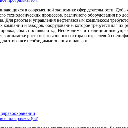
все программы (64)
вивающихся в современной экономике сфер деятельности. Добыч
го технологических процессов, различного оборудования по доб
за. Для работы и управления нефтегазовым комплексом требуют
 компаний и заводов, оборудование, которое требуется для их 
тировка, сбыт, поставка и т.д. Необходимы и традиционные упр
я в динамике роста нефтегазового сектора и отраслевой специфи
 для этого все необходимые знания и навыки.
 здравоохранении
все программы (64)