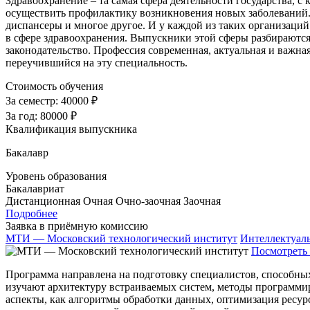
Здравоохранение – та самая сфера деятельности государства, с 
осуществить профилактику возникновения новых заболеваний. 
диспансеры и многое другое. И у каждой из таких организаций
в сфере здравоохранения. Выпускники этой сферы разбираютс
законодательство. Профессия современная, актуальная и важная
переучившийся на эту специальность.
Стоимость обучения
За семестр:
40000 ₽
За год:
80000 ₽
Квалификация выпускника
Бакалавр
Уровень образования
Бакалавриат
Дистанционная
Очная
Очно-заочная
Заочная
Подробнее
Заявка в приёмную комиссию
МТИ — Московский технологический институт
Интеллектуал
Посмотреть 
Программа направлена на подготовку специалистов, способны
изучают архитектуру встраиваемых систем, методы программи
аспекты, как алгоритмы обработки данных, оптимизация ресур