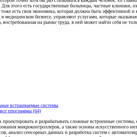
которой точно хотя бы раз сталкивался каждый человек. Ее главн
Для этого есть государственные больницы, частные клиники, о
 тоже есть своя экономика, которая должна быть эффективной и
я в медицинском бизнесе, управляют услугами, которые оказыв
, востребованная на рынке труда, в ней может найти себя не то
ьные встраиваемые системы
все программы (64)
х проектировать и разрабатывать сложные встроенные системы
рования микроконтроллеров, а также основы искусственного ин
сов, анализ сенсорных данных и разработка систем с автоматиз