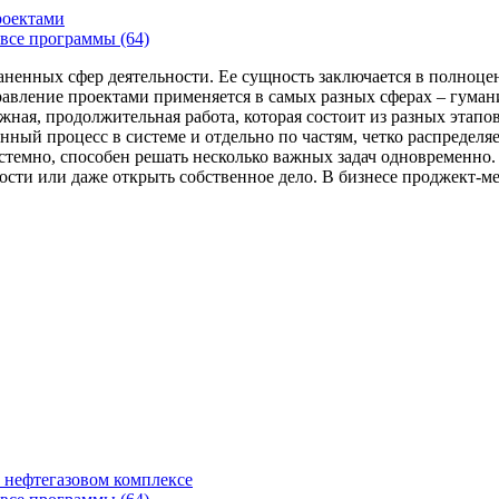
роектами
все программы (64)
аненных сфер деятельности. Ее сущность заключается в полноце
Управление проектами применяется в самых разных сферах – гума
жная, продолжительная работа, которая состоит из разных этап
нный процесс в системе и отдельно по частям, четко распределя
 системно, способен решать несколько важных задач одновремен
сти или даже открыть собственное дело. В бизнесе проджект-мен
 нефтегазовом комплексе