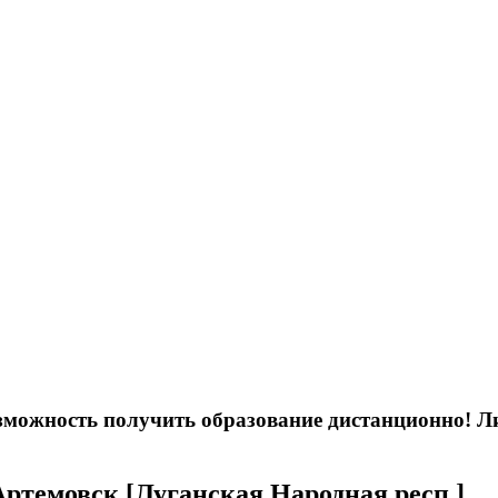
возможность получить образование дистанционно! 
Артемовск [Луганская Народная респ.]