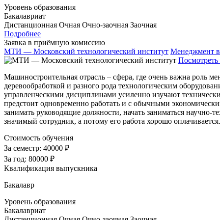
Уровень образования
Бакалавриат
Дистанционная
Очная
Очно-заочная
Заочная
Подробнее
Заявка в приёмную комиссию
МТИ — Московский технологический институт
Менеджмент в
Посмотреть 
Машиностроительная отрасль – сфера, где очень важна роль м
деревообработкой и разного рода технологическим оборудовани
управленческими дисциплинами усиленно изучают технические
предстоит одновременно работать и с обычными экономически
занимать руководящие должности, начать заниматься научно-
значимый сотрудник, а потому его работа хорошо оплачиваетс
Стоимость обучения
За семестр:
40000 ₽
За год:
80000 ₽
Квалификация выпускника
Бакалавр
Уровень образования
Бакалавриат
Дистанционная
Очная
Очно-заочная
Заочная