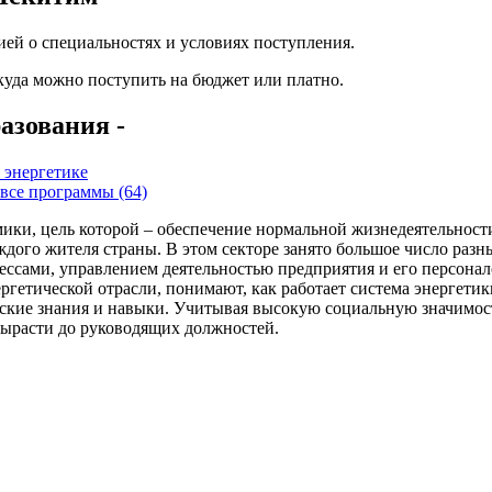
ей о специальностях и условиях поступления.
 куда можно поступить на бюджет или платно.
азования -
 энергетике
все программы (64)
ики, цель которой – обеспечение нормальной жизнедеятельности
каждого жителя страны. В этом секторе занято большое число раз
ессами, управлением деятельностью предприятия и его персона
гетической отрасли, понимают, как работает система энергетики
ские знания и навыки. Учитывая высокую социальную значимость
вырасти до руководящих должностей.