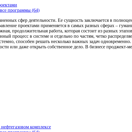
роектами
все программы (64)
аненных сфер деятельности. Ее сущность заключается в полноце
Управление проектами применяется в самых разных сферах – гума
жная, продолжительная работа, которая состоит из разных этап
нный процесс в системе и отдельно по частям, четко распределя
 системно, способен решать несколько важных задач одновремен
сти или даже открыть собственное дело. В бизнесе проджект-мен
 нефтегазовом комплексе