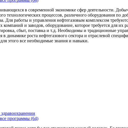
все программы (64)
вивающихся в современной экономике сфер деятельности. Добыч
го технологических процессов, различного оборудования по доб
за. Для работы и управления нефтегазовым комплексом требуют
 компаний и заводов, оборудование, которое требуется для их 
тировка, сбыт, поставка и т.д. Необходимы и традиционные упр
я в динамике роста нефтегазового сектора и отраслевой специфи
 для этого все необходимые знания и навыки.
 здравоохранении
все программы (64)