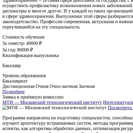
Здравоохранение – та самая сфера деятельности государства, с 
осуществить профилактику возникновения новых заболеваний. 
диспансеры и многое другое. И у каждой из таких организаций
в сфере здравоохранения. Выпускники этой сферы разбираютс
законодательство. Профессия современная, актуальная и важная
переучившийся на эту специальность.
Стоимость обучения
За семестр:
40000 ₽
За год:
80000 ₽
Квалификация выпускника
Бакалавр
Уровень образования
Бакалавриат
Дистанционная
Очная
Очно-заочная
Заочная
Подробнее
Заявка в приёмную комиссию
МТИ — Московский технологический институт
Интеллектуал
Посмотреть 
Программа направлена на подготовку специалистов, способны
изучают архитектуру встраиваемых систем, методы программи
аспекты, как алгоритмы обработки данных, оптимизация ресур