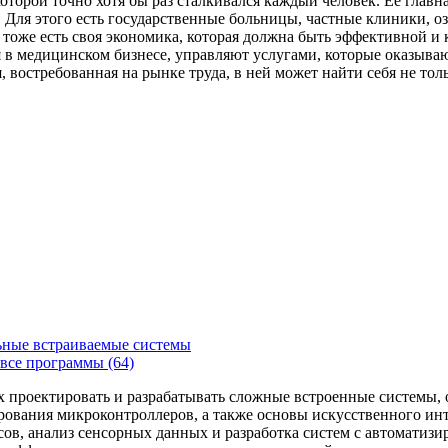
которой точно хотя бы раз сталкивался каждый человек. Ее главн
Для этого есть государственные больницы, частные клиники, о
 тоже есть своя экономика, которая должна быть эффективной и
я в медицинском бизнесе, управляют услугами, которые оказыв
, востребованная на рынке труда, в ней может найти себя не то
ьные встраиваемые системы
все программы (64)
х проектировать и разрабатывать сложные встроенные системы
рования микроконтроллеров, а также основы искусственного ин
сов, анализ сенсорных данных и разработка систем с автоматиз