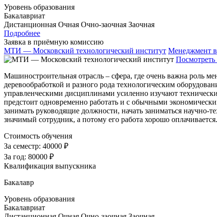
Уровень образования
Бакалавриат
Дистанционная
Очная
Очно-заочная
Заочная
Подробнее
Заявка в приёмную комиссию
МТИ — Московский технологический институт
Менеджмент в
Посмотреть 
Машиностроительная отрасль – сфера, где очень важна роль м
деревообработкой и разного рода технологическим оборудовани
управленческими дисциплинами усиленно изучают технические
предстоит одновременно работать и с обычными экономически
занимать руководящие должности, начать заниматься научно-
значимый сотрудник, а потому его работа хорошо оплачиваетс
Стоимость обучения
За семестр:
40000 ₽
За год:
80000 ₽
Квалификация выпускника
Бакалавр
Уровень образования
Бакалавриат
Дистанционная
Очная
Очно-заочная
Заочная