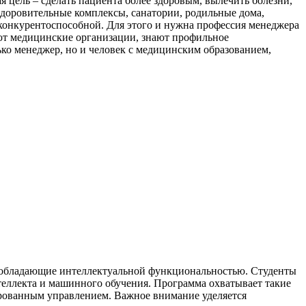
ая цель – сделать пациента более здоровым, вылечить болезни,
здоровительные комплексы, санатории, родильные дома,
 конкурентоспособной. Для этого и нужна профессия менеджера
ают медицинские организации, знают профильное
лько менеджер, но и человек с медицинским образованием,
, обладающие интеллектуальной функциональностью. Студенты
теллекта и машинного обучения. Программа охватывает такие
ированным управлением. Важное внимание уделяется