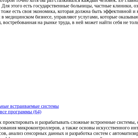
которой точно хотя бы раз сталкивался каждый человек. Ее главн
Для этого есть государственные больницы, частные клиники, о
 тоже есть своя экономика, которая должна быть эффективной и
я в медицинском бизнесе, управляют услугами, которые оказыв
, востребованная на рынке труда, в ней может найти себя не то
ьные встраиваемые системы
все программы (64)
х проектировать и разрабатывать сложные встроенные системы
рования микроконтроллеров, а также основы искусственного ин
сов, анализ сенсорных данных и разработка систем с автоматиз