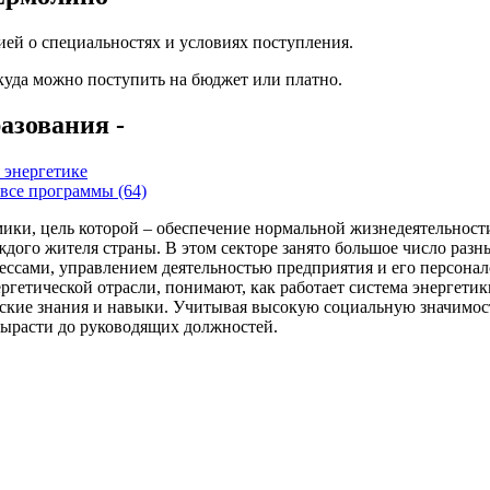
ей о специальностях и условиях поступления.
 куда можно поступить на бюджет или платно.
азования -
 энергетике
все программы (64)
ики, цель которой – обеспечение нормальной жизнедеятельности
каждого жителя страны. В этом секторе занято большое число раз
ессами, управлением деятельностью предприятия и его персона
гетической отрасли, понимают, как работает система энергетики
ские знания и навыки. Учитывая высокую социальную значимость
вырасти до руководящих должностей.