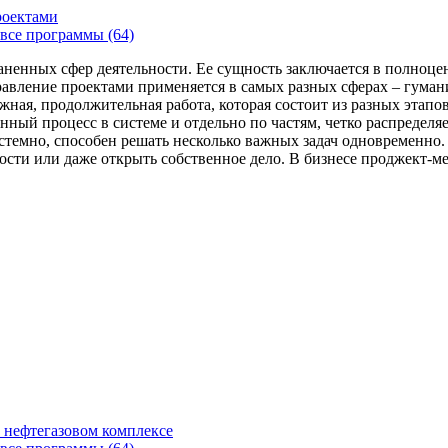
роектами
все программы (64)
аненных сфер деятельности. Ее сущность заключается в полноце
Управление проектами применяется в самых разных сферах – гума
жная, продолжительная работа, которая состоит из разных этап
нный процесс в системе и отдельно по частям, четко распределя
 системно, способен решать несколько важных задач одновремен
сти или даже открыть собственное дело. В бизнесе проджект-мен
 нефтегазовом комплексе