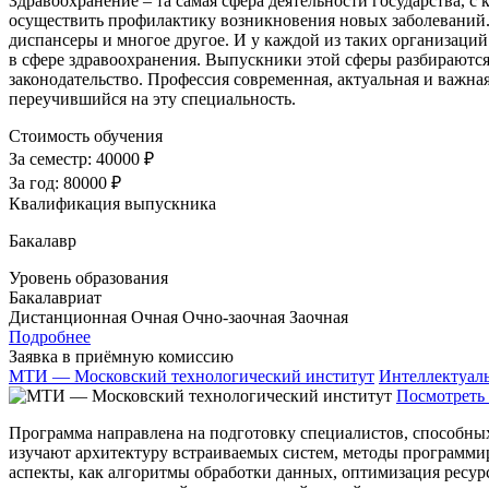
Здравоохранение – та самая сфера деятельности государства, с 
осуществить профилактику возникновения новых заболеваний. 
диспансеры и многое другое. И у каждой из таких организаций
в сфере здравоохранения. Выпускники этой сферы разбираютс
законодательство. Профессия современная, актуальная и важная
переучившийся на эту специальность.
Стоимость обучения
За семестр:
40000 ₽
За год:
80000 ₽
Квалификация выпускника
Бакалавр
Уровень образования
Бакалавриат
Дистанционная
Очная
Очно-заочная
Заочная
Подробнее
Заявка в приёмную комиссию
МТИ — Московский технологический институт
Интеллектуал
Посмотреть 
Программа направлена на подготовку специалистов, способны
изучают архитектуру встраиваемых систем, методы программи
аспекты, как алгоритмы обработки данных, оптимизация ресур