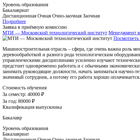
Уровень образования
Бакалавриат
Дистанционная
Очная
Очно-заочная
Заочная
Подробнее
Заявка в приёмную комиссию
МТИ — Московский технологический институт
Менеджмент в
Посмотреть 
Машиностроительная отрасль – сфера, где очень важна роль м
деревообработкой и разного рода технологическим оборудовани
управленческими дисциплинами усиленно изучают технические
предстоит одновременно работать и с обычными экономически
занимать руководящие должности, начать заниматься научно-
значимый сотрудник, а потому его работа хорошо оплачиваетс
Стоимость обучения
За семестр:
40000 ₽
За год:
80000 ₽
Квалификация выпускника
Бакалавр
Уровень образования
Бакалавриат
Дистанционная
Очная
Очно-заочная
Заочная