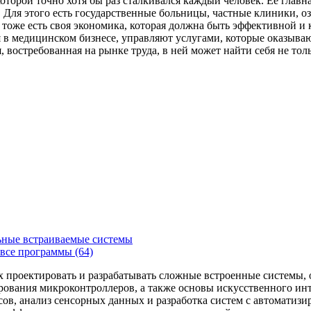
которой точно хотя бы раз сталкивался каждый человек. Ее главн
Для этого есть государственные больницы, частные клиники, о
 тоже есть своя экономика, которая должна быть эффективной и
я в медицинском бизнесе, управляют услугами, которые оказыв
, востребованная на рынке труда, в ней может найти себя не то
ьные встраиваемые системы
все программы (64)
х проектировать и разрабатывать сложные встроенные системы
рования микроконтроллеров, а также основы искусственного ин
сов, анализ сенсорных данных и разработка систем с автоматиз