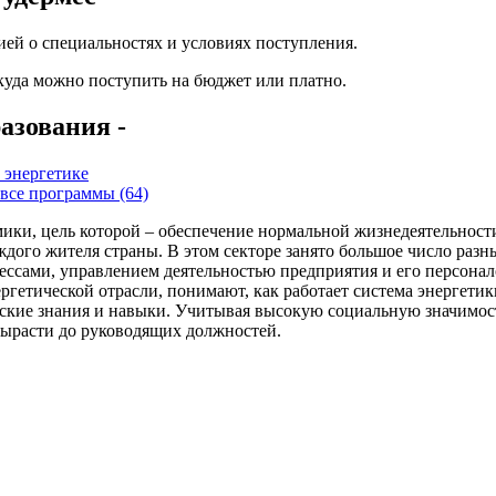
ей о специальностях и условиях поступления.
 куда можно поступить на бюджет или платно.
азования -
 энергетике
все программы (64)
ики, цель которой – обеспечение нормальной жизнедеятельности
каждого жителя страны. В этом секторе занято большое число раз
ессами, управлением деятельностью предприятия и его персона
гетической отрасли, понимают, как работает система энергетики
ские знания и навыки. Учитывая высокую социальную значимость
вырасти до руководящих должностей.