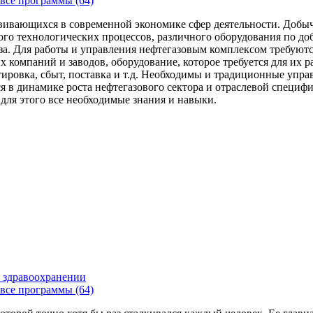
все программы (64)
вивающихся в современной экономике сфер деятельности. Добыч
го технологических процессов, различного оборудования по доб
за. Для работы и управления нефтегазовым комплексом требуют
 компаний и заводов, оборудование, которое требуется для их 
тировка, сбыт, поставка и т.д. Необходимы и традиционные упр
я в динамике роста нефтегазового сектора и отраслевой специфи
 для этого все необходимые знания и навыки.
 здравоохранении
все программы (64)