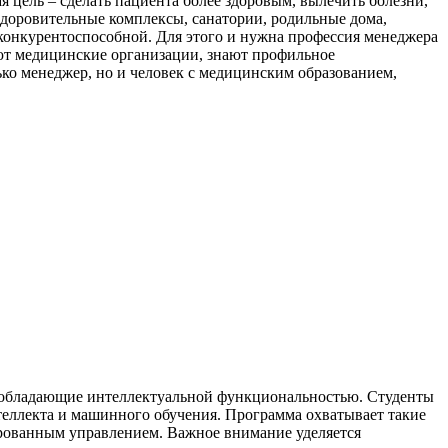
ая цель – сделать пациента более здоровым, вылечить болезни,
здоровительные комплексы, санатории, родильные дома,
 конкурентоспособной. Для этого и нужна профессия менеджера
ают медицинские организации, знают профильное
лько менеджер, но и человек с медицинским образованием,
, обладающие интеллектуальной функциональностью. Студенты
теллекта и машинного обучения. Программа охватывает такие
ированным управлением. Важное внимание уделяется