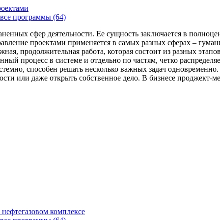
роектами
все программы (64)
аненных сфер деятельности. Ее сущность заключается в полноце
Управление проектами применяется в самых разных сферах – гума
жная, продолжительная работа, которая состоит из разных этап
нный процесс в системе и отдельно по частям, четко распределя
 системно, способен решать несколько важных задач одновремен
сти или даже открыть собственное дело. В бизнесе проджект-мен
 нефтегазовом комплексе