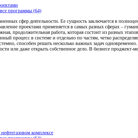
роектами
все программы (64)
аненных сфер деятельности. Ее сущность заключается в полноце
Управление проектами применяется в самых разных сферах – гума
жная, продолжительная работа, которая состоит из разных этап
нный процесс в системе и отдельно по частям, четко распределя
 системно, способен решать несколько важных задач одновремен
сти или даже открыть собственное дело. В бизнесе проджект-мен
 нефтегазовом комплексе