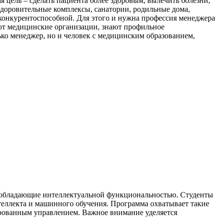
ая цель – сделать пациента более здоровым, вылечить болезни,
здоровительные комплексы, санатории, родильные дома,
 конкурентоспособной. Для этого и нужна профессия менеджера
ают медицинские организации, знают профильное
лько менеджер, но и человек с медицинским образованием,
, обладающие интеллектуальной функциональностью. Студенты
теллекта и машинного обучения. Программа охватывает такие
ированным управлением. Важное внимание уделяется