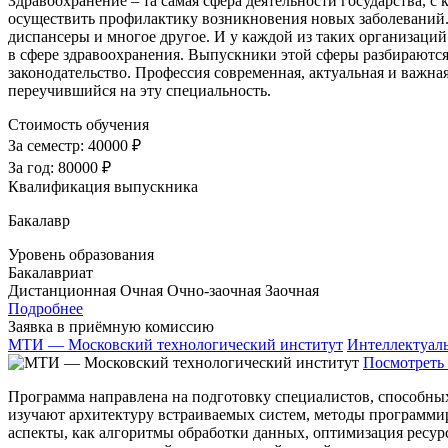
Здравоохранение – та самая сфера деятельности государства, с 
осуществить профилактику возникновения новых заболеваний. 
диспансеры и многое другое. И у каждой из таких организаций
в сфере здравоохранения. Выпускники этой сферы разбираютс
законодательство. Профессия современная, актуальная и важная
переучившийся на эту специальность.
Стоимость обучения
За семестр:
40000 ₽
За год:
80000 ₽
Квалификация выпускника
Бакалавр
Уровень образования
Бакалавриат
Дистанционная
Очная
Очно-заочная
Заочная
Подробнее
Заявка в приёмную комиссию
МТИ — Московский технологический институт
Интеллектуал
Посмотреть 
Программа направлена на подготовку специалистов, способны
изучают архитектуру встраиваемых систем, методы программи
аспекты, как алгоритмы обработки данных, оптимизация ресур