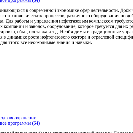
все программы (64)
вивающихся в современной экономике сфер деятельности. Добыч
го технологических процессов, различного оборудования по доб
за. Для работы и управления нефтегазовым комплексом требуют
 компаний и заводов, оборудование, которое требуется для их 
тировка, сбыт, поставка и т.д. Необходимы и традиционные упр
я в динамике роста нефтегазового сектора и отраслевой специфи
 для этого все необходимые знания и навыки.
 здравоохранении
все программы (64)