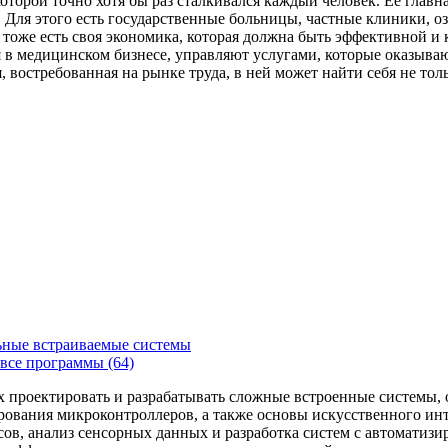
которой точно хотя бы раз сталкивался каждый человек. Ее главн
Для этого есть государственные больницы, частные клиники, о
 тоже есть своя экономика, которая должна быть эффективной и
я в медицинском бизнесе, управляют услугами, которые оказыв
, востребованная на рынке труда, в ней может найти себя не то
ьные встраиваемые системы
все программы (64)
х проектировать и разрабатывать сложные встроенные системы
рования микроконтроллеров, а также основы искусственного ин
сов, анализ сенсорных данных и разработка систем с автоматиз