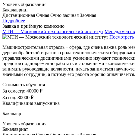
Уровень образования
Бакалавриат
Дистанционная
Очная
Очно-заочная
Заочная
Подробнее
Заявка в приёмную комиссию
МТИ — Московский технологический институт
Менеджмент в
Посмотреть 
Машиностроительная отрасль – сфера, где очень важна роль м
деревообработкой и разного рода технологическим оборудовани
управленческими дисциплинами усиленно изучают технические
предстоит одновременно работать и с обычными экономически
занимать руководящие должности, начать заниматься научно-
значимый сотрудник, а потому его работа хорошо оплачиваетс
Стоимость обучения
За семестр:
40000 ₽
За год:
80000 ₽
Квалификация выпускника
Бакалавр
Уровень образования
Бакалавриат
Дистанционная
Очная
Очно-заочная
Заочная