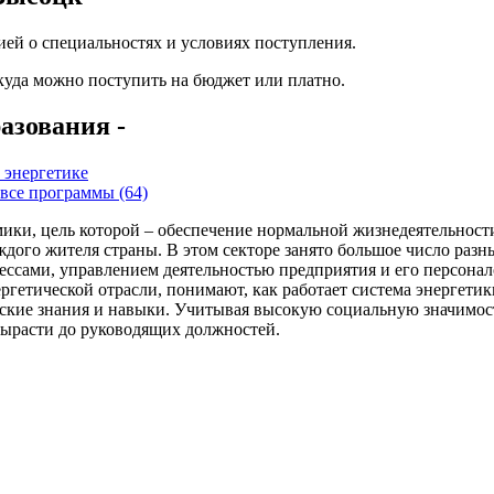
ей о специальностях и условиях поступления.
 куда можно поступить на бюджет или платно.
азования -
 энергетике
все программы (64)
ики, цель которой – обеспечение нормальной жизнедеятельности
каждого жителя страны. В этом секторе занято большое число раз
ессами, управлением деятельностью предприятия и его персона
гетической отрасли, понимают, как работает система энергетики
ские знания и навыки. Учитывая высокую социальную значимость
вырасти до руководящих должностей.