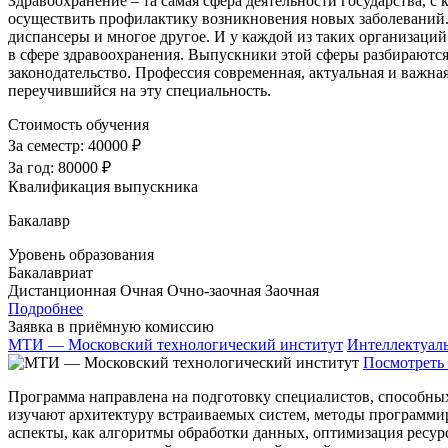
Здравоохранение – та самая сфера деятельности государства, с 
осуществить профилактику возникновения новых заболеваний. 
диспансеры и многое другое. И у каждой из таких организаций
в сфере здравоохранения. Выпускники этой сферы разбираютс
законодательство. Профессия современная, актуальная и важная
переучившийся на эту специальность.
Стоимость обучения
За семестр:
40000 ₽
За год:
80000 ₽
Квалификация выпускника
Бакалавр
Уровень образования
Бакалавриат
Дистанционная
Очная
Очно-заочная
Заочная
Подробнее
Заявка в приёмную комиссию
МТИ — Московский технологический институт
Интеллектуал
Посмотреть 
Программа направлена на подготовку специалистов, способны
изучают архитектуру встраиваемых систем, методы программи
аспекты, как алгоритмы обработки данных, оптимизация ресур