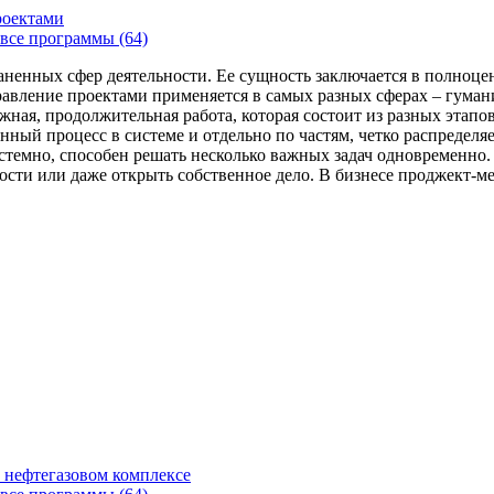
роектами
все программы (64)
аненных сфер деятельности. Ее сущность заключается в полноце
Управление проектами применяется в самых разных сферах – гума
жная, продолжительная работа, которая состоит из разных этап
нный процесс в системе и отдельно по частям, четко распределя
 системно, способен решать несколько важных задач одновремен
сти или даже открыть собственное дело. В бизнесе проджект-мен
 нефтегазовом комплексе