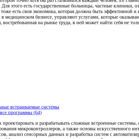
которой точно хотя бы раз сталкивался каждый человек. Ее главн
Для этого есть государственные больницы, частные клиники, о
 тоже есть своя экономика, которая должна быть эффективной и
я в медицинском бизнесе, управляют услугами, которые оказыв
, востребованная на рынке труда, в ней может найти себя не то
ьные встраиваемые системы
все программы (64)
х проектировать и разрабатывать сложные встроенные системы
рования микроконтроллеров, а также основы искусственного ин
сов, анализ сенсорных данных и разработка систем с автоматиз