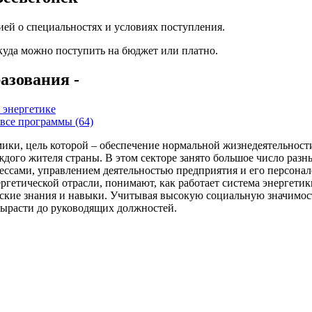
ей о специальностях и условиях поступления.
 куда можно поступить на бюджет или платно.
азования -
 энергетике
все программы (64)
ики, цель которой – обеспечение нормальной жизнедеятельности
каждого жителя страны. В этом секторе занято большое число раз
ессами, управлением деятельностью предприятия и его персона
гетической отрасли, понимают, как работает система энергетики
ские знания и навыки. Учитывая высокую социальную значимость
вырасти до руководящих должностей.