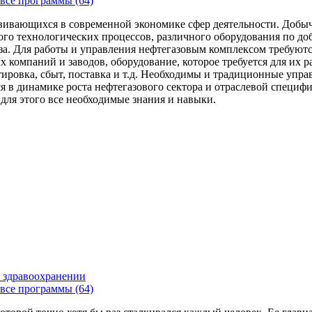
все программы (64)
вивающихся в современной экономике сфер деятельности. Добыч
го технологических процессов, различного оборудования по доб
за. Для работы и управления нефтегазовым комплексом требуют
 компаний и заводов, оборудование, которое требуется для их 
тировка, сбыт, поставка и т.д. Необходимы и традиционные упр
я в динамике роста нефтегазового сектора и отраслевой специфи
 для этого все необходимые знания и навыки.
 здравоохранении
все программы (64)