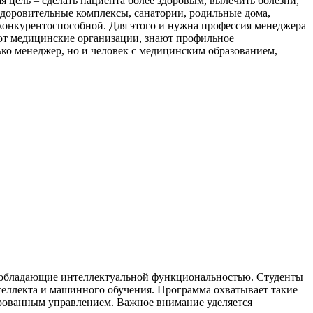
ая цель – сделать пациента более здоровым, вылечить болезни,
здоровительные комплексы, санатории, родильные дома,
 конкурентоспособной. Для этого и нужна профессия менеджера
ают медицинские организации, знают профильное
лько менеджер, но и человек с медицинским образованием,
, обладающие интеллектуальной функциональностью. Студенты
теллекта и машинного обучения. Программа охватывает такие
ированным управлением. Важное внимание уделяется