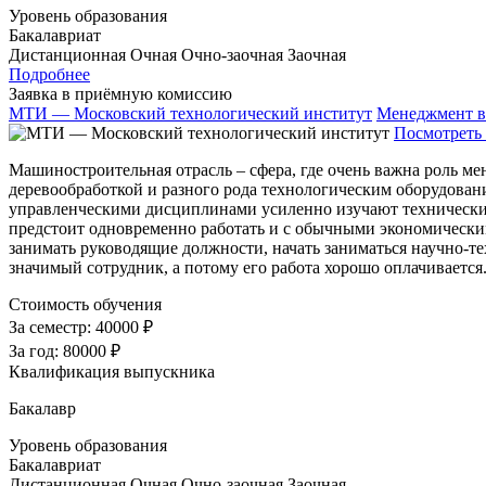
Уровень образования
Бакалавриат
Дистанционная
Очная
Очно-заочная
Заочная
Подробнее
Заявка в приёмную комиссию
МТИ — Московский технологический институт
Менеджмент в
Посмотреть 
Машиностроительная отрасль – сфера, где очень важна роль м
деревообработкой и разного рода технологическим оборудовани
управленческими дисциплинами усиленно изучают технические
предстоит одновременно работать и с обычными экономически
занимать руководящие должности, начать заниматься научно-
значимый сотрудник, а потому его работа хорошо оплачиваетс
Стоимость обучения
За семестр:
40000 ₽
За год:
80000 ₽
Квалификация выпускника
Бакалавр
Уровень образования
Бакалавриат
Дистанционная
Очная
Очно-заочная
Заочная