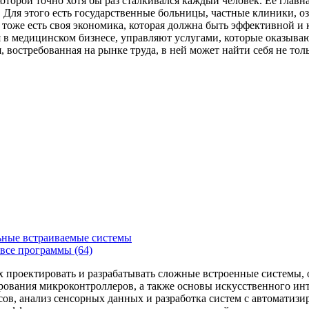
которой точно хотя бы раз сталкивался каждый человек. Ее главн
Для этого есть государственные больницы, частные клиники, о
 тоже есть своя экономика, которая должна быть эффективной и
я в медицинском бизнесе, управляют услугами, которые оказыв
, востребованная на рынке труда, в ней может найти себя не то
ьные встраиваемые системы
все программы (64)
х проектировать и разрабатывать сложные встроенные системы
рования микроконтроллеров, а также основы искусственного ин
сов, анализ сенсорных данных и разработка систем с автоматиз