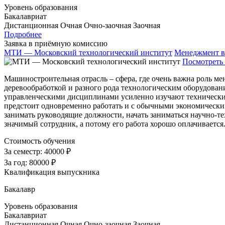
Уровень образования
Бакалавриат
Дистанционная
Очная
Очно-заочная
Заочная
Подробнее
Заявка в приёмную комиссию
МТИ — Московский технологический институт
Менеджмент в
Посмотреть 
Машиностроительная отрасль – сфера, где очень важна роль м
деревообработкой и разного рода технологическим оборудовани
управленческими дисциплинами усиленно изучают технические
предстоит одновременно работать и с обычными экономически
занимать руководящие должности, начать заниматься научно-
значимый сотрудник, а потому его работа хорошо оплачиваетс
Стоимость обучения
За семестр:
40000 ₽
За год:
80000 ₽
Квалификация выпускника
Бакалавр
Уровень образования
Бакалавриат
Дистанционная
Очная
Очно-заочная
Заочная