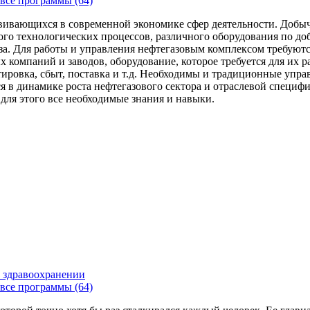
все программы (64)
вивающихся в современной экономике сфер деятельности. Добыч
го технологических процессов, различного оборудования по доб
за. Для работы и управления нефтегазовым комплексом требуют
 компаний и заводов, оборудование, которое требуется для их 
тировка, сбыт, поставка и т.д. Необходимы и традиционные упр
я в динамике роста нефтегазового сектора и отраслевой специфи
 для этого все необходимые знания и навыки.
 здравоохранении
все программы (64)