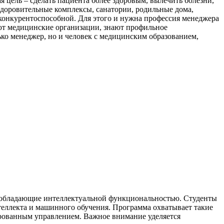
ая цель – сделать пациента более здоровым, вылечить болезни,
здоровительные комплексы, санатории, родильные дома,
 конкурентоспособной. Для этого и нужна профессия менеджера
ают медицинские организации, знают профильное
лько менеджер, но и человек с медицинским образованием,
, обладающие интеллектуальной функциональностью. Студенты
теллекта и машинного обучения. Программа охватывает такие
ированным управлением. Важное внимание уделяется