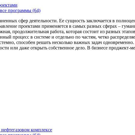
роектами
все программы (64)
аненных сфер деятельности. Ее сущность заключается в полноце
Управление проектами применяется в самых разных сферах – гума
жная, продолжительная работа, которая состоит из разных этап
нный процесс в системе и отдельно по частям, четко распределя
 системно, способен решать несколько важных задач одновремен
сти или даже открыть собственное дело. В бизнесе проджект-мен
 нефтегазовом комплексе