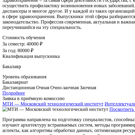
Здравоохранение – та самая сфера деятельности государства, с 
осуществить профилактику возникновения новых заболеваний. 
диспансеры и многое другое. И у каждой из таких организаций
в сфере здравоохранения. Выпускники этой сферы разбираютс
законодательство. Профессия современная, актуальная и важная
переучившийся на эту специальность.
Стоимость обучения
За семестр:
40000 ₽
За год:
80000 ₽
Квалификация выпускника
Бакалавр
Уровень образования
Бакалавриат
Дистанционная
Очная
Очно-заочная
Заочная
Подробнее
Заявка в приёмную комиссию
МТИ — Московский технологический институт
Интеллектуал
Посмотреть 
Программа направлена на подготовку специалистов, способны
изучают архитектуру встраиваемых систем, методы программи
аспекты, как алгоритмы обработки данных, оптимизация ресур