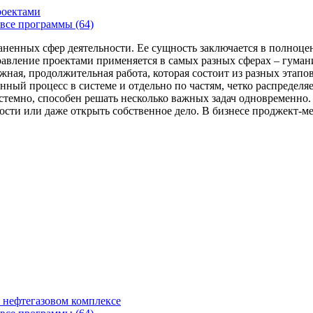
роектами
все программы (64)
аненных сфер деятельности. Ее сущность заключается в полноце
Управление проектами применяется в самых разных сферах – гума
жная, продолжительная работа, которая состоит из разных этап
нный процесс в системе и отдельно по частям, четко распределя
 системно, способен решать несколько важных задач одновремен
сти или даже открыть собственное дело. В бизнесе проджект-мен
 нефтегазовом комплексе