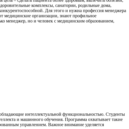
ая цель – сделать пациента более здоровым, вылечить болезни,
здоровительные комплексы, санатории, родильные дома,
 конкурентоспособной. Для этого и нужна профессия менеджера
ают медицинские организации, знают профильное
лько менеджер, но и человек с медицинским образованием,
, обладающие интеллектуальной функциональностью. Студенты
теллекта и машинного обучения. Программа охватывает такие
ированным управлением. Важное внимание уделяется