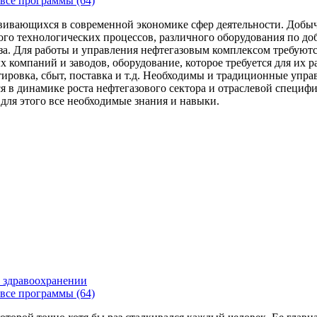
все программы (64)
вивающихся в современной экономике сфер деятельности. Добыч
го технологических процессов, различного оборудования по доб
за. Для работы и управления нефтегазовым комплексом требуют
 компаний и заводов, оборудование, которое требуется для их 
тировка, сбыт, поставка и т.д. Необходимы и традиционные упр
я в динамике роста нефтегазового сектора и отраслевой специфи
 для этого все необходимые знания и навыки.
 здравоохранении
все программы (64)