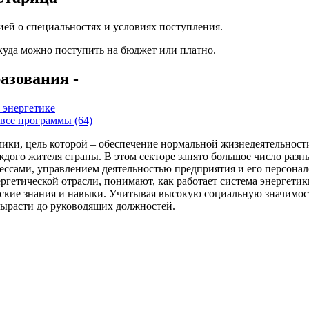
ей о специальностях и условиях поступления.
 куда можно поступить на бюджет или платно.
азования -
 энергетике
все программы (64)
ики, цель которой – обеспечение нормальной жизнедеятельности
каждого жителя страны. В этом секторе занято большое число раз
ессами, управлением деятельностью предприятия и его персона
гетической отрасли, понимают, как работает система энергетики
ские знания и навыки. Учитывая высокую социальную значимость
вырасти до руководящих должностей.