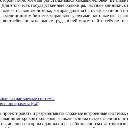
которой точно хотя бы раз сталкивался каждый человек. Ее главн
Для этого есть государственные больницы, частные клиники, о
 тоже есть своя экономика, которая должна быть эффективной и
я в медицинском бизнесе, управляют услугами, которые оказыв
, востребованная на рынке труда, в ней может найти себя не то
ьные встраиваемые системы
все программы (64)
х проектировать и разрабатывать сложные встроенные системы
рования микроконтроллеров, а также основы искусственного ин
сов, анализ сенсорных данных и разработка систем с автоматиз