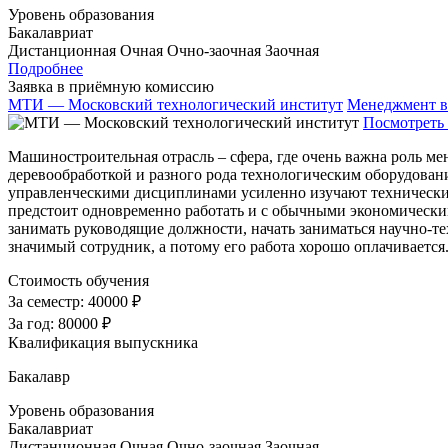
Уровень образования
Бакалавриат
Дистанционная
Очная
Очно-заочная
Заочная
Подробнее
Заявка в приёмную комиссию
МТИ — Московский технологический институт
Менеджмент в
Посмотреть 
Машиностроительная отрасль – сфера, где очень важна роль м
деревообработкой и разного рода технологическим оборудовани
управленческими дисциплинами усиленно изучают технические
предстоит одновременно работать и с обычными экономически
занимать руководящие должности, начать заниматься научно-
значимый сотрудник, а потому его работа хорошо оплачиваетс
Стоимость обучения
За семестр:
40000 ₽
За год:
80000 ₽
Квалификация выпускника
Бакалавр
Уровень образования
Бакалавриат
Дистанционная
Очная
Очно-заочная
Заочная