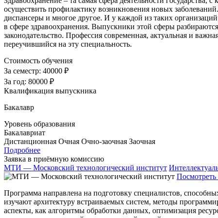
Здравоохранение – та самая сфера деятельности государства, с 
осуществить профилактику возникновения новых заболеваний. 
диспансеры и многое другое. И у каждой из таких организаций
в сфере здравоохранения. Выпускники этой сферы разбираютс
законодательство. Профессия современная, актуальная и важная
переучившийся на эту специальность.
Стоимость обучения
За семестр:
40000 ₽
За год:
80000 ₽
Квалификация выпускника
Бакалавр
Уровень образования
Бакалавриат
Дистанционная
Очная
Очно-заочная
Заочная
Подробнее
Заявка в приёмную комиссию
МТИ — Московский технологический институт
Интеллектуал
Посмотреть 
Программа направлена на подготовку специалистов, способны
изучают архитектуру встраиваемых систем, методы программи
аспекты, как алгоритмы обработки данных, оптимизация ресур