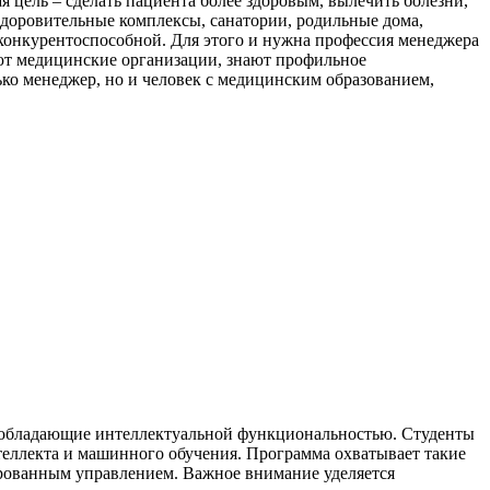
ая цель – сделать пациента более здоровым, вылечить болезни,
здоровительные комплексы, санатории, родильные дома,
 конкурентоспособной. Для этого и нужна профессия менеджера
ают медицинские организации, знают профильное
лько менеджер, но и человек с медицинским образованием,
, обладающие интеллектуальной функциональностью. Студенты
теллекта и машинного обучения. Программа охватывает такие
ированным управлением. Важное внимание уделяется