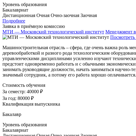
Уровень образования
Бакалавриат
Дистанционная
Очная
Очно-заочная
Заочная
Подробнее
Заявка в приёмную комиссию
МТИ — Московский технологический институт
Менеджмент в
Посмотреть 
Машиностроительная отрасль – сфера, где очень важна роль м
деревообработкой и разного рода технологическим оборудовани
управленческими дисциплинами усиленно изучают технические
предстоит одновременно работать и с обычными экономически
занимать руководящие должности, начать заниматься научно-
значимый сотрудник, а потому его работа хорошо оплачиваетс
Стоимость обучения
За семестр:
40000 ₽
За год:
80000 ₽
Квалификация выпускника
Бакалавр
Уровень образования
Бакалавриат
Дистанционная
Очная
Очно-заочная
Заочная