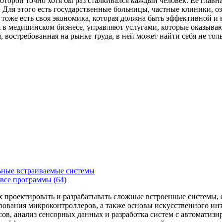
которой точно хотя бы раз сталкивался каждый человек. Ее главн
Для этого есть государственные больницы, частные клиники, о
 тоже есть своя экономика, которая должна быть эффективной и
я в медицинском бизнесе, управляют услугами, которые оказыв
, востребованная на рынке труда, в ней может найти себя не то
ьные встраиваемые системы
все программы (64)
х проектировать и разрабатывать сложные встроенные системы
рования микроконтроллеров, а также основы искусственного ин
сов, анализ сенсорных данных и разработка систем с автоматиз