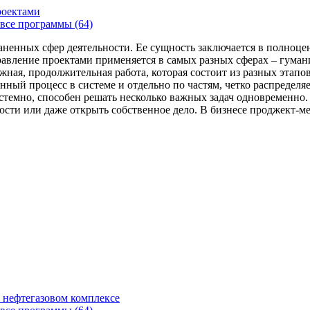
роектами
все программы (64)
аненных сфер деятельности. Ее сущность заключается в полноце
Управление проектами применяется в самых разных сферах – гума
жная, продолжительная работа, которая состоит из разных этап
нный процесс в системе и отдельно по частям, четко распределя
 системно, способен решать несколько важных задач одновремен
сти или даже открыть собственное дело. В бизнесе проджект-мен
 нефтегазовом комплексе