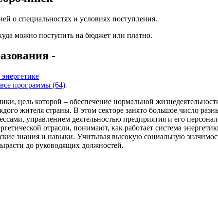
ей о специальностях и условиях поступления.
 куда можно поступить на бюджет или платно.
азования -
 энергетике
все программы (64)
ики, цель которой – обеспечение нормальной жизнедеятельности
каждого жителя страны. В этом секторе занято большое число раз
ессами, управлением деятельностью предприятия и его персона
гетической отрасли, понимают, как работает система энергетики
ские знания и навыки. Учитывая высокую социальную значимость
вырасти до руководящих должностей.