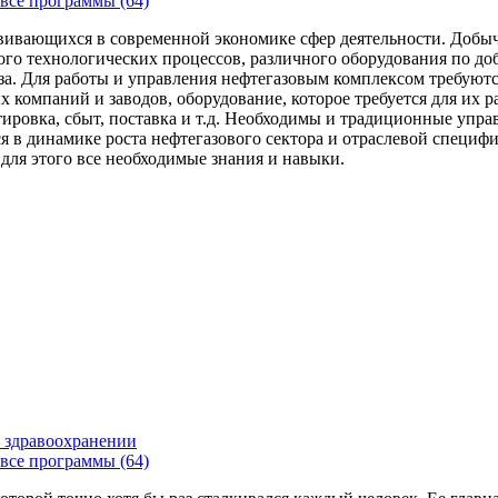
все программы (64)
вивающихся в современной экономике сфер деятельности. Добыч
го технологических процессов, различного оборудования по доб
за. Для работы и управления нефтегазовым комплексом требуют
 компаний и заводов, оборудование, которое требуется для их 
тировка, сбыт, поставка и т.д. Необходимы и традиционные упр
я в динамике роста нефтегазового сектора и отраслевой специфи
 для этого все необходимые знания и навыки.
 здравоохранении
все программы (64)