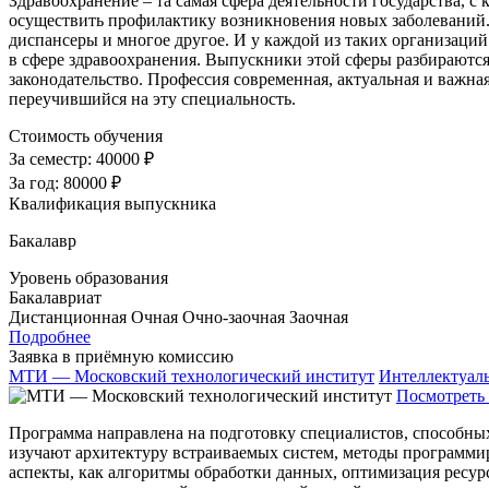
Здравоохранение – та самая сфера деятельности государства, с 
осуществить профилактику возникновения новых заболеваний. 
диспансеры и многое другое. И у каждой из таких организаций
в сфере здравоохранения. Выпускники этой сферы разбираютс
законодательство. Профессия современная, актуальная и важная
переучившийся на эту специальность.
Стоимость обучения
За семестр:
40000 ₽
За год:
80000 ₽
Квалификация выпускника
Бакалавр
Уровень образования
Бакалавриат
Дистанционная
Очная
Очно-заочная
Заочная
Подробнее
Заявка в приёмную комиссию
МТИ — Московский технологический институт
Интеллектуал
Посмотреть 
Программа направлена на подготовку специалистов, способны
изучают архитектуру встраиваемых систем, методы программи
аспекты, как алгоритмы обработки данных, оптимизация ресур