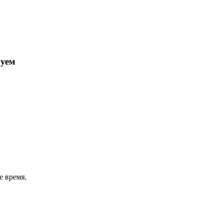
руем
 время.