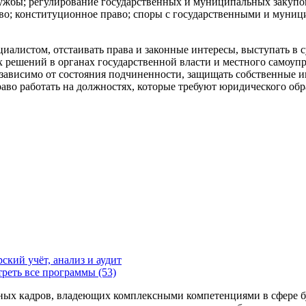
ужбы; регулирование государственных и муниципальных закупок
аво; конституционное право; споры с государственными и муни
истом, отстаивать права и законные интересы, выступать в суд
х решений в органах государственной власти и местного самоуп
зависимо от состояния подчиненности, защищать собственные и
аво работать на должностях, которые требуют юридического обр
ский учёт, анализ и аудит
реть все программы (53)
х кадров, владеющих комплексными компетенциями в сфере бухг