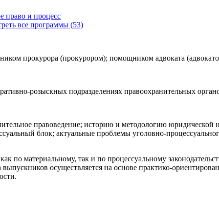
е право и процесс
реть все программы (53)
ником прокурора (прокурором); помощником адвоката (адвокато
перативно-розыскных подразделениях правоохранительных органо
ительное правоведение; историю и методологию юридической н
ссуальный блок; актуальные проблемы уголовно-процессуального
ак по материальному, так и по процессуальному законодательст
 выпускников осуществляется на основе практико-ориентирован
ости.