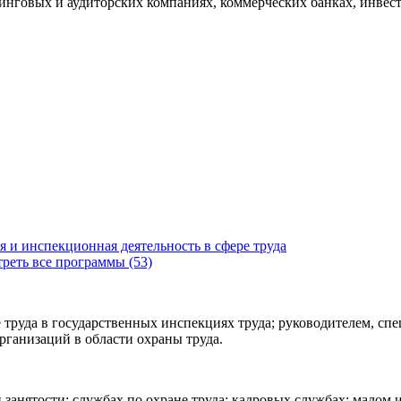
тинговых и аудиторских компаниях, коммерческих банках, инве
я и инспекционная деятельность в сфере труда
реть все программы (53)
 труда в государственных инспекциях труда; руководителем, сп
рганизаций в области охраны труда.
занятости; службах по охране труда; кадровых службах; малом и