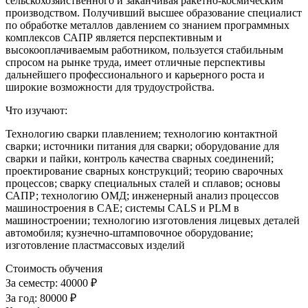
сельскохозяйственного и заканчивая ракетно-космическим
производством. Получивший высшее образование специалист
по обработке металлов давлением со знанием программных
комплексов САПР является перспективным и
высокооплачиваемым работником, пользуется стабильным
спросом на рынке труда, имеет отличные перспективы
дальнейшего профессионального и карьерного роста и
широкие возможности для трудоустройства.
Что изучают:
Технологию сварки плавлением; технологию контактной
сварки; источники питания для сварки; оборудование для
сварки и пайки, контроль качества сварных соединений;
проектирование сварных конструкций; теорию сварочных
процессов; сварку специальных сталей и сплавов; основы
САПР; технологию ОМД; инженерный анализ процессов
машиностроения в CAE; системы CALS и PLM в
машиностроении; технологию изготовления лицевых деталей
автомобиля; кузнечно-штамповочное оборудование;
изготовление пластмассовых изделий
Стоимость обучения
За семестр:
40000 ₽
За год:
80000 ₽