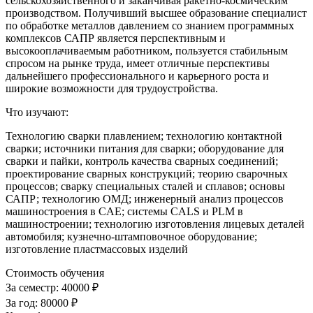
сельскохозяйственного и заканчивая ракетно-космическим
производством. Получивший высшее образование специалист
по обработке металлов давлением со знанием программных
комплексов САПР является перспективным и
высокооплачиваемым работником, пользуется стабильным
спросом на рынке труда, имеет отличные перспективы
дальнейшего профессионального и карьерного роста и
широкие возможности для трудоустройства.
Что изучают:
Технологию сварки плавлением; технологию контактной
сварки; источники питания для сварки; оборудование для
сварки и пайки, контроль качества сварных соединений;
проектирование сварных конструкций; теорию сварочных
процессов; сварку специальных сталей и сплавов; основы
САПР; технологию ОМД; инженерный анализ процессов
машиностроения в CAE; системы CALS и PLM в
машиностроении; технологию изготовления лицевых деталей
автомобиля; кузнечно-штамповочное оборудование;
изготовление пластмассовых изделий
Стоимость обучения
За семестр:
40000 ₽
За год:
80000 ₽