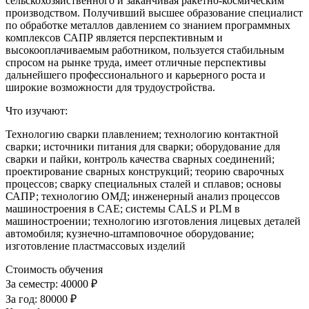
сельскохозяйственного и заканчивая ракетно-космическим
производством. Получивший высшее образование специалист
по обработке металлов давлением со знанием программных
комплексов САПР является перспективным и
высокооплачиваемым работником, пользуется стабильным
спросом на рынке труда, имеет отличные перспективы
дальнейшего профессионального и карьерного роста и
широкие возможности для трудоустройства.
Что изучают:
Технологию сварки плавлением; технологию контактной
сварки; источники питания для сварки; оборудование для
сварки и пайки, контроль качества сварных соединений;
проектирование сварных конструкций; теорию сварочных
процессов; сварку специальных сталей и сплавов; основы
САПР; технологию ОМД; инженерный анализ процессов
машиностроения в CAE; системы CALS и PLM в
машиностроении; технологию изготовления лицевых деталей
автомобиля; кузнечно-штамповочное оборудование;
изготовление пластмассовых изделий
Стоимость обучения
За семестр:
40000 ₽
За год:
80000 ₽