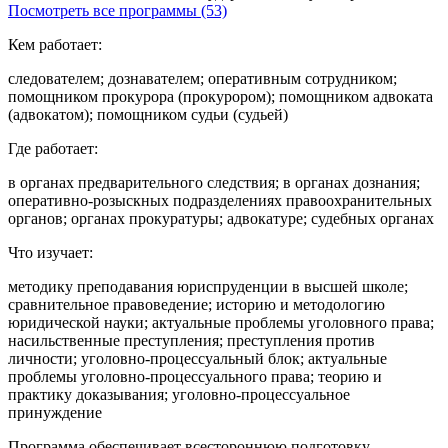
Посмотреть все программы (53)
Кем работает:
следователем; дознавателем; оперативным сотрудником;
помощником прокурора (прокурором); помощником адвоката
(адвокатом); помощником судьи (судьей)
Где работает:
в органах предварительного следствия; в органах дознания;
оперативно-розыскных подразделениях правоохранительных
органов; органах прокуратуры; адвокатуре; судебных органах
Что изучает:
методику преподавания юриспруденции в высшей школе;
сравнительное правоведение; историю и методологию
юридической науки; актуальные проблемы уголовного права;
насильственные преступления; преступления против
личности; уголовно-процессуальный блок; актуальные
проблемы уголовно-процессуального права; теорию и
практику доказывания; уголовно-процессуальное
принуждение
Программа обеспечивает всестороннюю подготовку