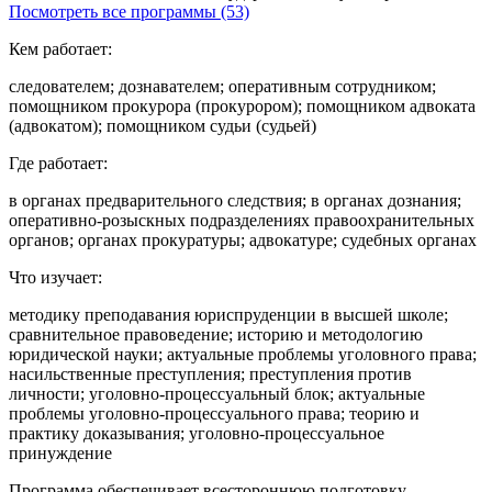
Посмотреть все программы (53)
Кем работает:
следователем; дознавателем; оперативным сотрудником;
помощником прокурора (прокурором); помощником адвоката
(адвокатом); помощником судьи (судьей)
Где работает:
в органах предварительного следствия; в органах дознания;
оперативно-розыскных подразделениях правоохранительных
органов; органах прокуратуры; адвокатуре; судебных органах
Что изучает:
методику преподавания юриспруденции в высшей школе;
сравнительное правоведение; историю и методологию
юридической науки; актуальные проблемы уголовного права;
насильственные преступления; преступления против
личности; уголовно-процессуальный блок; актуальные
проблемы уголовно-процессуального права; теорию и
практику доказывания; уголовно-процессуальное
принуждение
Программа обеспечивает всестороннюю подготовку