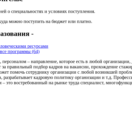
ей о специальностях и условиях поступления.
 куда можно поступить на бюджет или платно.
азования -
еловеческими ресурсами
все программы (64)
персоналом – направление, которое есть в любой организации, 
т за правильный подбор кадров на вакансии, прохождение стажи
может помочь сотруднику организации с любой возникшей пробле
разрабатывает кадровую политику организации и т.д. Профессия
 – это востребованный на рынке труда специалист, многофункц