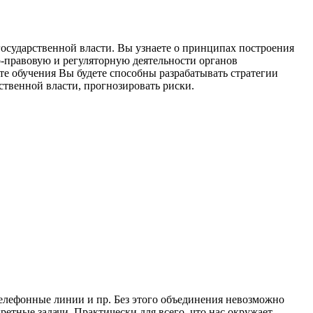
осударственной власти. Вы узнаете о принципах построения
-правовую и регуляторную деятельности органов
е обучения Вы будете способны разрабатывать стратегии
ственной власти, прогнозировать риски.
телефонные линии и пр. Без этого объединения невозможно
етные задачи. Практически для всего, что нас окружает,