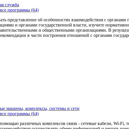
ая служба
все программы (64)
ть представление об особенностях взаимодействия с органами г
иями и органами государственной власти, изучите нормативно
равительственными и общественными организациями. В результат
рекомендации в части построения отношений с органами государ
ые машины, комплексы, системы и сети
все программы (64)
омощью различных комплексов связи - сетевые кабели, Wi-Fi, 
взаимодействия осуществлять обмен информацией и решать конкр