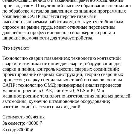
сельскохозяйственного и заканчивая ракетно-космическим
производством. Получивший высшее образование специалист
по обработке металлов давлением со знанием программных
комплексов САПР является перспективным и
высокооплачиваемым работником, пользуется стабильным
спросом на рынке труда, имеет отличные перспективы
дальнейшего профессионального и карьерного роста и
широкие возможности для трудоустройства.
Что изучают:
Технологию сварки плавлением; технологию контактной
сварки; источники питания для сварки; оборудование для
сварки и пайки, контроль качества сварных соединений;
проектирование сварных конструкций; теорию сварочных
процессов; сварку специальных сталей и сплавов; основы
САПР; технологию ОМД; инженерный анализ процессов
машиностроения в CAE; системы CALS и PLM в
машиностроении; технологию изготовления лицевых деталей
автомобиля; кузнечно-штамповочное оборудование;
изготовление пластмассовых изделий
Стоимость обучения
За семестр:
40000 ₽
За год:
80000 ₽