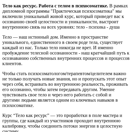
Тело как ресурс. Работа с телом в психосоматике.
В рамках
дипломной программы "Практическая психосоматика" мы
включили уникальный живой курс, который приведет вас к
осознанию своей целостности и уникальности, выстроит
внутреннюю связь на всех уровнях: тело - психика - душа
Тело — наш истинный дом. Именно в пространстве
уникального, единственного в своем роде тела, существует
каждый из нас. Только тело никогда не врет. И именно
пробуждение телесной осознанности - наш кратчайший путь к
осознаванию собственных внутренних процессов и процессов
клиентов.
Чтобы стать психосоматологом/терапевтом/целителем важно
не только получать новые знания, но и пропускать этот опыт
через себя, встраивать во внутреннюю реальность, проживать
его осознанно, чтобы затем передавать другим. Умение
чувствовать свое тело и через него работать с собой и
другими людьми является одним из ключевых навыков в
психосоматике.
Курс “Тело как ресурс” — это проработки в поле мастера и
группы, где каждый из участников проходит внутреннюю
калибровку, чтобы соединить потоки энергии в целостную
систему