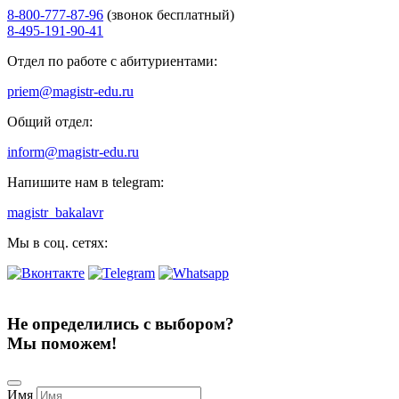
8-800-777-87-96
(звонок бесплатный)
8-495-191-90-41
Отдел по работе с абитуриентами:
priem@magistr-edu.ru
Общий отдел:
inform@magistr-edu.ru
Напишите нам в telegram:
magistr_bakalavr
Мы в соц. сетях:
Не определились с выбором?
Мы поможем!
Имя