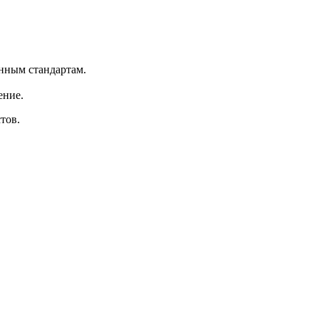
нным стандартам.
ение.
тов.